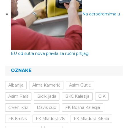
Na aerodromima u
EU od sutra nova pravila za ručni prtljag
OZNAKE
Albanija
Alma Kamerić
Asim Gutić
Asim Pars
Biciklijada
BKC Kalesija
CIK
crveni križ
Davis cup
FK Bosna Kalesija
FK Krušik
FK Mladost 78
FK Mladost Kikači