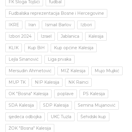
FK Sloga Tojšići
fudbal
Fudbalska reprezentacija Bosne i Hercegovine
IKRE
Iran
Ismail Barlov
Izbori
Izbori 2024
Izrael
Jablanica
Kalesija
KLIK
Kup BiH
Kup općine Kalesija
Lejla Sinanović
Liga prvaka
Mersudin Ahmetović
MIZ Kalesija
Mujo Mujkić
MUP TK
NIP Kalesija
NK Rainci
OK "Bosna" Kalesija
poplave
PS Kalesija
SDA Kalesija
SDP Kalesija
Semina Mujanović
sjedeća odbojka
UKC Tuzla
Šehidski kup
ŽOK "Bosna" Kalesija