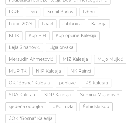
IKRE
Iran
Ismail Barlov
Izbori
Izbori 2024
Izrael
Jablanica
Kalesija
KLIK
Kup BiH
Kup općine Kalesija
Lejla Sinanović
Liga prvaka
Mersudin Ahmetović
MIZ Kalesija
Mujo Mujkić
MUP TK
NIP Kalesija
NK Rainci
OK "Bosna" Kalesija
poplave
PS Kalesija
SDA Kalesija
SDP Kalesija
Semina Mujanović
sjedeća odbojka
UKC Tuzla
Šehidski kup
ŽOK "Bosna" Kalesija