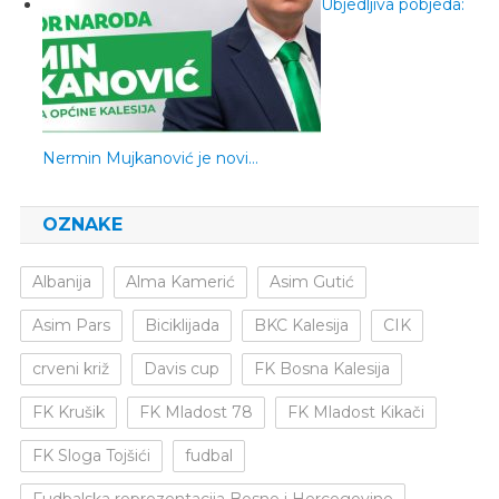
Ubjedljiva pobjeda:
Nermin Mujkanović je novi…
OZNAKE
Albanija
Alma Kamerić
Asim Gutić
Asim Pars
Biciklijada
BKC Kalesija
CIK
crveni križ
Davis cup
FK Bosna Kalesija
FK Krušik
FK Mladost 78
FK Mladost Kikači
FK Sloga Tojšići
fudbal
Fudbalska reprezentacija Bosne i Hercegovine