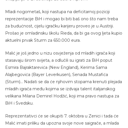
Mladi nogometaš, koji nastupa na deficitarnoj poziciji
reprezentacije BiH i mogao bi biti baš ono što nam treba
za budućnost, cijelu igračku karijeru proveo je u Austriji.
Prošao je omladinsku školu Rieda, da bi ga ovog ljeta kupio
aktuelni prvak Sturm za 650.000 eura.
Malić je još jedno u nizu osvježenja od mladih igrača koji
stasavaju širom svijeta, a odlučili su igrati za BiH poput
Esmira Bajraktarevića (New England), Kerima Sama
Alajbegovića (Bayer Leverkusen), Senada Mustafića
(Sturm)… Nadati se da će njihovim stopama krenuti plejada
mladih igrača među kojima se izdvaja talent italijanskog
velikana Milana Demirel Hodžić, koji ima pravo nastupa za
BiH i Švedsku.
Reprezentativci će se okupiti 7. oktobra u Zenici i tada će
Malić imati priliku da upozna svoje nove saigrače, a mlada