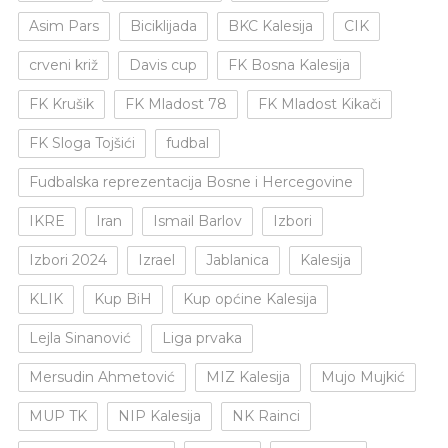
Asim Pars
Biciklijada
BKC Kalesija
CIK
crveni križ
Davis cup
FK Bosna Kalesija
FK Krušik
FK Mladost 78
FK Mladost Kikači
FK Sloga Tojšići
fudbal
Fudbalska reprezentacija Bosne i Hercegovine
IKRE
Iran
Ismail Barlov
Izbori
Izbori 2024
Izrael
Jablanica
Kalesija
KLIK
Kup BiH
Kup općine Kalesija
Lejla Sinanović
Liga prvaka
Mersudin Ahmetović
MIZ Kalesija
Mujo Mujkić
MUP TK
NIP Kalesija
NK Rainci