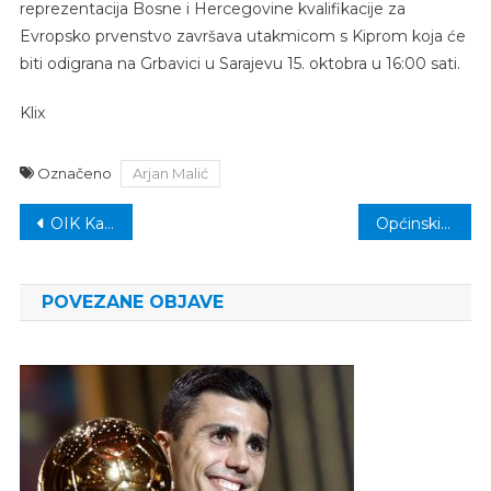
reprezentacija Bosne i Hercegovine kvalifikacije za
Evropsko prvenstvo završava utakmicom s Kiprom koja će
biti odigrana na Grbavici u Sarajevu 15. oktobra u 16:00 sati.
Klix
Označeno
Arjan Malić
Navigacija
OIK Kalesija: Obavještenje o održavanju edukacije posmatrača
Općinski načelnik potpisao Odluku, za završetak Predškolske ustanove u Kalesiji 748.325 KM
članaka
POVEZANE OBJAVE