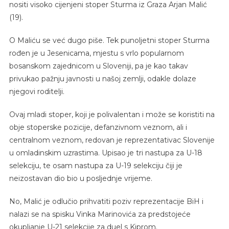
nositi visoko cijenjeni stoper Sturma iz Graza Arjan Malić
(19).
O Maliću se već dugo piše. Tek punoljetni stoper Sturma
rođen je u Jesenicama, mjestu s vrlo popularnom
bosanskom zajednicom u Sloveniji, pa je kao takav
privukao pažnju javnosti u našoj zemlji, odakle dolaze
njegovi roditelji.
Ovaj mladi stoper, koji je polivalentan i može se koristiti na
obje stoperske pozicije, defanzivnom veznom, ali i
centralnom veznom, redovan je reprezentativac Slovenije
u omladinskim uzrastima. Upisao je tri nastupa za U-18
selekciju, te osam nastupa za U-19 selekciju čiji je
neizostavan dio bio u posljednje vrijeme.
No, Malić je odlučio prihvatiti poziv reprezentacije BiH i
nalazi se na spisku Vinka Marinovića za predstojeće
okupljanje U-21 selekcije za duel s Kiprom.