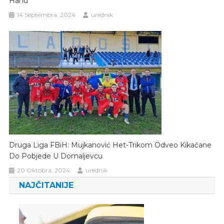
Hanu
14 Septembra, 2024
urednik
Druga Liga FBiH: Mujkanović Het-Trikom Odveo Kikačane
Do Pobjede U Domaljevcu
20 Oktobra, 2024
urednik
NAJČITANIJE