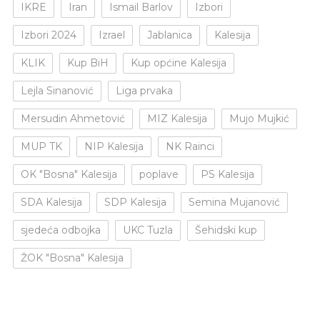
IKRE
Iran
Ismail Barlov
Izbori
Izbori 2024
Izrael
Jablanica
Kalesija
KLIK
Kup BiH
Kup općine Kalesija
Lejla Sinanović
Liga prvaka
Mersudin Ahmetović
MIZ Kalesija
Mujo Mujkić
MUP TK
NIP Kalesija
NK Rainci
OK "Bosna" Kalesija
poplave
PS Kalesija
SDA Kalesija
SDP Kalesija
Semina Mujanović
sjedeća odbojka
UKC Tuzla
Šehidski kup
ŽOK "Bosna" Kalesija