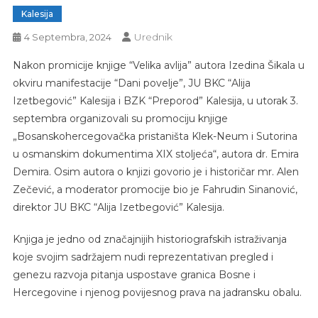
Kalesija
Urednik
4 Septembra, 2024
Nakon promicije knjige “Velika avlija” autora Izedina Šikala u
okviru manifestacije “Dani povelje”, JU BKC “Alija
Izetbegović” Kalesija i BZK “Preporod” Kalesija, u utorak 3.
septembra organizovali su promociju knjige
„Bosanskohercegovačka pristaništa Klek-Neum i Sutorina
u osmanskim dokumentima XIX stoljeća“, autora dr. Emira
Demira. Osim autora o knjizi govorio je i historičar mr. Alen
Zečević, a moderator promocije bio je Fahrudin Sinanović,
direktor JU BKC “Alija Izetbegović” Kalesija.
Knjiga je jedno od značajnijih historiografskih istraživanja
koje svojim sadržajem nudi reprezentativan pregled i
genezu razvoja pitanja uspostave granica Bosne i
Hercegovine i njenog povijesnog prava na jadransku obalu.