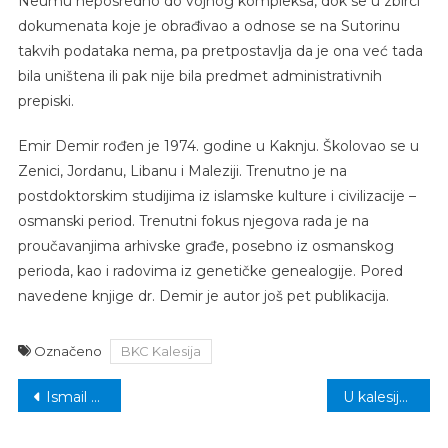
Neumu neposredno do vojnog kompleksa, dok se u zbirci
dokumenata koje je obrađivao a odnose se na Sutorinu
takvih podataka nema, pa pretpostavlja da je ona već tada
bila uništena ili pak nije bila predmet administrativnih
prepiski.
Emir Demir rođen je 1974. godine u Kaknju. Školovao se u
Zenici, Jordanu, Libanu i Maleziji. Trenutno je na
postdoktorskim studijima iz islamske kulture i civilizacije –
osmanski period. Trenutni fokus njegova rada je na
proučavanjima arhivske građe, posebno iz osmanskog
perioda, kao i radovima iz genetičke genealogije. Pored
navedene knjige dr. Demir je autor još pet publikacija.
Označeno
BKC Kalesija
Navigacija
Ismail Barlov u finalu Paraolimpijskih igara
U kalesijskim školama skraćena nastava zbog visokih temperatura
članaka