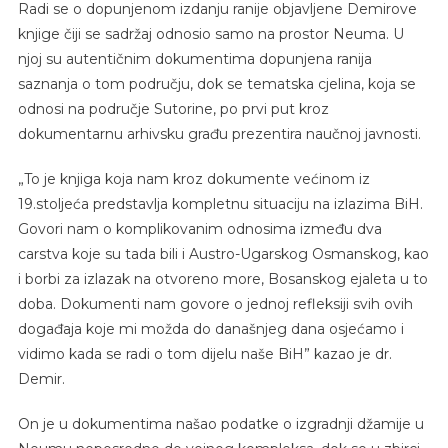
Radi se o dopunjenom izdanju ranije objavljene Demirove
knjige čiji se sadržaj odnosio samo na prostor Neuma. U
njoj su autentičnim dokumentima dopunjena ranija
saznanja o tom području, dok se tematska cjelina, koja se
odnosi na područje Sutorine, po prvi put kroz
dokumentarnu arhivsku građu prezentira naučnoj javnosti.
„To je knjiga koja nam kroz dokumente većinom iz
19.stoljeća predstavlja kompletnu situaciju na izlazima BiH.
Govori nam o komplikovanim odnosima između dva
carstva koje su tada bili i Austro-Ugarskog Osmanskog, kao
i borbi za izlazak na otvoreno more, Bosanskog ejaleta u to
doba. Dokumenti nam govore o jednoj refleksiji svih ovih
događaja koje mi možda do današnjeg dana osjećamo i
vidimo kada se radi o tom dijelu naše BiH” kazao je dr.
Demir.
On je u dokumentima našao podatke o izgradnji džamije u