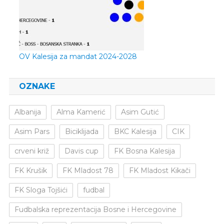
OV Kalesija za mandat 2024-2028
OZNAKE
Albanija
Alma Kamerić
Asim Gutić
Asim Pars
Biciklijada
BKC Kalesija
CIK
crveni križ
Davis cup
FK Bosna Kalesija
FK Krušik
FK Mladost 78
FK Mladost Kikači
FK Sloga Tojšići
fudbal
Fudbalska reprezentacija Bosne i Hercegovine