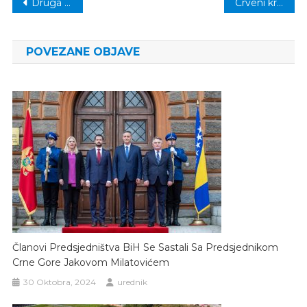
Navigacija
Druga liga TK: Porazi kalesijskih klubova
Crveni križ općine Kalesija: Upriličen prijem za nove volontere
članaka
POVEZANE OBJAVE
Članovi Predsjedništva BiH Se Sastali Sa Predsjednikom
Crne Gore Jakovom Milatovićem
30 Oktobra, 2024
urednik