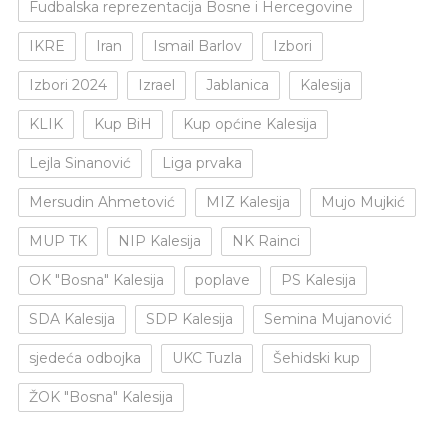
Fudbalska reprezentacija Bosne i Hercegovine
IKRE
Iran
Ismail Barlov
Izbori
Izbori 2024
Izrael
Jablanica
Kalesija
KLIK
Kup BiH
Kup općine Kalesija
Lejla Sinanović
Liga prvaka
Mersudin Ahmetović
MIZ Kalesija
Mujo Mujkić
MUP TK
NIP Kalesija
NK Rainci
OK "Bosna" Kalesija
poplave
PS Kalesija
SDA Kalesija
SDP Kalesija
Semina Mujanović
sjedeća odbojka
UKC Tuzla
Šehidski kup
ŽOK "Bosna" Kalesija