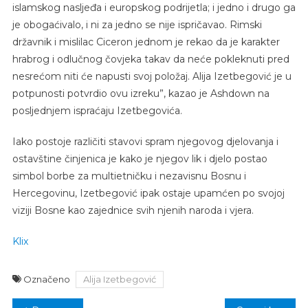
islamskog nasljeđa i europskog podrijetla; i jedno i drugo ga
je obogaćivalo, i ni za jedno se nije ispričavao. Rimski
državnik i mislilac Ciceron jednom je rekao da je karakter
hrabrog i odlučnog čovjeka takav da neće pokleknuti pred
nesrećom niti će napusti svoj položaj. Alija Izetbegović je u
potpunosti potvrdio ovu izreku”, kazao je Ashdown na
posljednjem ispraćaju Izetbegovića.
Iako postoje različiti stavovi spram njegovog djelovanja i
ostavštine činjenica je kako je njegov lik i djelo postao
simbol borbe za multietničku i nezavisnu Bosnu i
Hercegovinu, Izetbegović ipak ostaje upamćen po svojoj
viziji Bosne kao zajednice svih njenih naroda i vjera.
Klix
Označeno
Alija Izetbegović