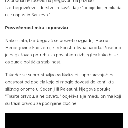
i Slobodan Milošević na pregovorima priznao
Izetbegovićevo liderstvo, rekavši da je “pobijedio jer nikada
nije napustio Sarajevo.”
Posvećenost miru i oporavku
Nakon rata, Izetbegović se posvetio izgradnji Bosne i
Hercegovine kao zemlje tri konstitutivna naroda. Posebno
je naglašavao potrebu za povratkom izbjeglica kako bi se
osigurala politička stabilnost.
Također se suprotstavljao radikalizaciji, upozoravajući na
opasnost od podjela koje bi mogle dovesti do konflikta
sličnog onome u Čečeniji ili Palestini. Njegova poruka
“Tražite pravdu, a ne osvetu” odjekivala je među onima koji
su tražili pravdu za počinjene zločine.