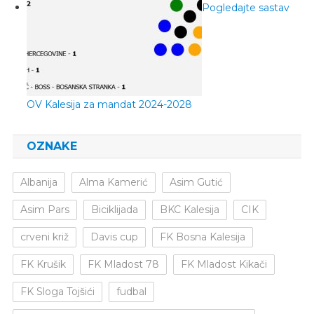
Pogledajte sastav
OV Kalesija za mandat 2024-2028
OZNAKE
Albanija
Alma Kamerić
Asim Gutić
Asim Pars
Biciklijada
BKC Kalesija
CIK
crveni križ
Davis cup
FK Bosna Kalesija
FK Krušik
FK Mladost 78
FK Mladost Kikači
FK Sloga Tojšići
fudbal