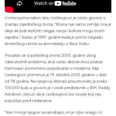
U intervjuima nakon rata, Izetbegović je često govorio o
značaju zajedničkog života. “Bosna nije samo zemlja, ona je
ideja da ljudi različitih religija, nacija i kultura mogu živjeti
zajedno,” kazao je 1997. godine kada je primio nagradu
Američkog centra za demokratiju u New Yorku.
Povukao se iz političkog života 2000. godine zbog
zdravstvenih problema, ali je ostao aktivan kroz pisanje
memoara i povremeno pojavljivanje u medijima. Alija
Izetbegović preminuo je 19. oktobra 2003. godine u dobi
od 78 godina. Na njegovoj dženazi prisustvovalo je preko
100.000 ljudi, a govorio je i visoki predstavnik u BiH, Paddy
Ashdown, ističući da je Izetbegović bio čovjek koji nije
popuštao pred nedaćama.
“Kao mnogi njegovi sunarodnjaci, on je crpio snagu i iz