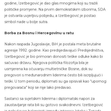
godine, Izetbegović je dao glas mnogima koji su tražili
političke promjene. Na prvim demokratskim izborima, SDA
je ostvarila uvjerljivu pobjedu, a Izetbegović je postao
simbol nade u bolje sutra.
Borba za Bosnu i Hercegovinu u ratu
Nakon raspada Jugoslavije, BiH je postala meta brutalne
agresije 1992. godine. Kao predsjedavajući Predsjedništva,
Izetbegović je bio primoran donositi teške odluke kako bi
sačuvao državu. Njegova politička filozofija bila je
usmjerena ka očuvanju multietničke Bosne, dok su
pregovori s međunarodnim liderima često bili iscrpljujući i
teški. U tom periodu, diplomati su ga opisivali kao “upornog
pregovarača” koji se nije lako predavao.
Sastanci sa svjetskim liderima i diplomatski napori za
zaustavljanje rata bili su gotovo svakodnevni. Izetbegović
je pokušavao balansirati između interesa Istoka i Zapada,