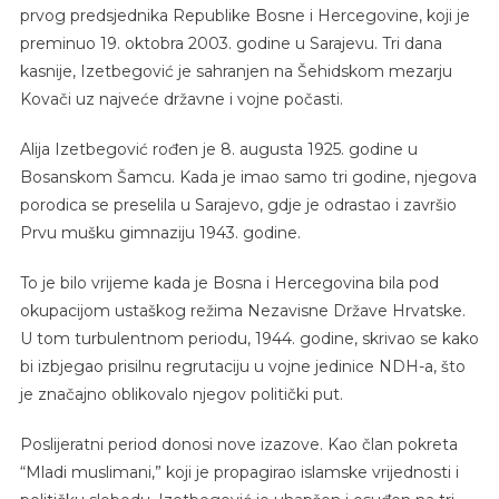
prvog predsjednika Republike Bosne i Hercegovine, koji je
preminuo 19. oktobra 2003. godine u Sarajevu. Tri dana
kasnije, Izetbegović je sahranjen na Šehidskom mezarju
Kovači uz najveće državne i vojne počasti.
Alija Izetbegović rođen je 8. augusta 1925. godine u
Bosanskom Šamcu. Kada je imao samo tri godine, njegova
porodica se preselila u Sarajevo, gdje je odrastao i završio
Prvu mušku gimnaziju 1943. godine.
To je bilo vrijeme kada je Bosna i Hercegovina bila pod
okupacijom ustaškog režima Nezavisne Države Hrvatske.
U tom turbulentnom periodu, 1944. godine, skrivao se kako
bi izbjegao prisilnu regrutaciju u vojne jedinice NDH-a, što
je značajno oblikovalo njegov politički put.
Poslijeratni period donosi nove izazove. Kao član pokreta
“Mladi muslimani,” koji je propagirao islamske vrijednosti i