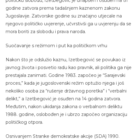
političku slobodu, Izetbegović je uhapšen i osuđen na tri
godine zatvora prema tadašnjem kaznenom zakonu
Jugoslavije. Zatvorske godine su značajno utjecale na
njegovo političko uvjerenje, učvrstivši ga u uvjerenju da se
mora boriti za slobodu i prava naroda.
Suočavanje s režimom i put ka političkom vrhu
Nakon što je odslužio kaznu, Izetbegović se povukao iz
javnog života i posvetio radu kao pravnik, ali politika ga nije
prestajala zanimati. Godine 1983. započeo je “Sarajevski
proces,” kada je jugoslovenski režim optužio njega i još
nekoliko osoba za “rušenje državnog poretka” i “verbalni
delikt,” a Izetbegović je osuđen na 14 godina zatvora.
Međutim, nakon ukidanja zakona o verbalnom deliktu
1988. godine, oslobođen je i ubrzo započeo organizaciju
političkog otpora.
Osnivanjem Stranke demokratske akcije (SDA) 1990.