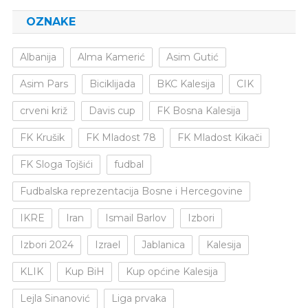
OZNAKE
Albanija
Alma Kamerić
Asim Gutić
Asim Pars
Biciklijada
BKC Kalesija
CIK
crveni križ
Davis cup
FK Bosna Kalesija
FK Krušik
FK Mladost 78
FK Mladost Kikači
FK Sloga Tojšići
fudbal
Fudbalska reprezentacija Bosne i Hercegovine
IKRE
Iran
Ismail Barlov
Izbori
Izbori 2024
Izrael
Jablanica
Kalesija
KLIK
Kup BiH
Kup općine Kalesija
Lejla Sinanović
Liga prvaka