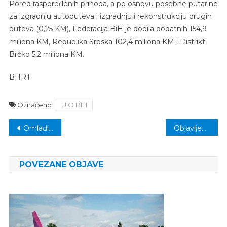
Pored raspoređenih prihoda, a po osnovu posebne putarine
za izgradnju autoputeva i izgradnju i rekonstrukciju drugih
puteva (0,25 KM), Federacija BiH je dobila dodatnih 154,9
miliona KM, Republika Srpska 102,4 miliona KM i Distrikt
Brčko 5,2 miliona KM.
BHRT
Označeno
UIO BIH
Navigacija
Omladinska liga BiH: Juniori Bosne slavili u Rahiću nakon velikog preokreta
Objavljen Registar uposlenika u institucijama Tuzlanskog kantona: Informacije o gotovo 9000 uposlenika dostupne javnosti
članaka
POVEZANE OBJAVE