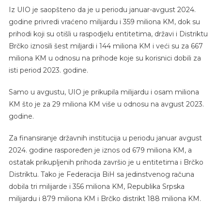
Iz UIO je saopšteno da je u periodu januar-avgust 2024.
godine privredi vraćeno milijardu i 359 miliona KM, dok su
prihodi koji su otišli u raspodjelu entitetima, državi i Distriktu
Brčko iznosili šest miljardi i 144 miliona KM i veći su za 667
miliona KM u odnosu na prihode koje su korisnici dobili za
isti period 2023. godine.
Samo u avgustu, UIO je prikupila milijardu i osam miliona
KM što je za 29 miliona KM više u odnosu na avgust 2023.
godine.
Za finansiranje državnih institucija u periodu januar avgust
2024. godine raspoređen je iznos od 679 miliona KM, a
ostatak prikupljenih prihoda završio je u entitetima i Brčko
Distriktu. Tako je Federacija BiH sa jedinstvenog računa
dobila tri milijarde i 356 miliona KM, Republika Srpska
milijardu i 879 miliona KM i Brčko distrikt 188 miliona KM.