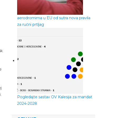
aerodromima u EU od sutra nova pravila
za ručni prtljag
ak
e
j
.
Pogledajte sastav OV Kalesija za mandat
2024-2028