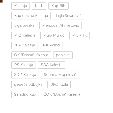
Kalesija
KLIK
Kup BiH
Kup općine Kalesija
Lejla Sinanović
Liga prvaka
Mersudin Ahmetović
MIZ Kalesija
Mujo Mujkić
MUP TK
NIP Kalesija
NK Rainci
OK "Bosna" Kalesija
poplave
PS Kalesija
SDA Kalesija
SDP Kalesija
Semina Mujanović
sjedeća odbojka
UKC Tuzla
Šehidski kup
ŽOK "Bosna" Kalesija