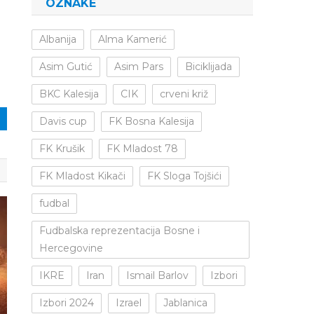
OZNAKE
Albanija
Alma Kamerić
Asim Gutić
Asim Pars
Biciklijada
BKC Kalesija
CIK
crveni križ
Davis cup
FK Bosna Kalesija
FK Krušik
FK Mladost 78
FK Mladost Kikači
FK Sloga Tojšići
fudbal
Fudbalska reprezentacija Bosne i
Hercegovine
IKRE
Iran
Ismail Barlov
Izbori
Izbori 2024
Izrael
Jablanica