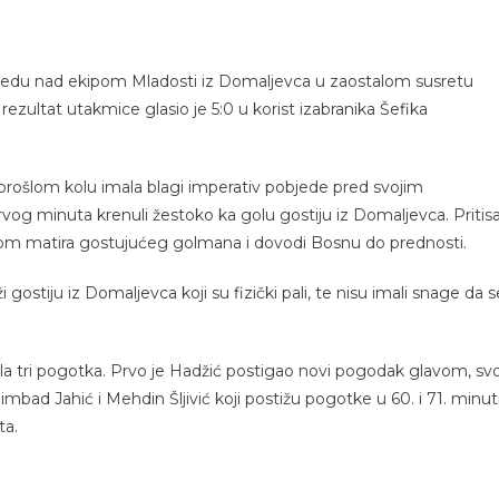
 pobjedu nad ekipom Mladosti iz Domaljevca u zaostalom susretu
ezultat utakmice glasio je 5:0 u korist izabranika Šefika
rošlom kolu imala blagi imperativ pobjede pred svojim
 prvog minuta krenuli žestoko ka golu gostiju iz Domaljevca. Pritis
lavom matira gostujućeg golmana i dovodi Bosnu do prednosti.
 gostiju iz Domaljevca koji su fizički pali, te nisu imali snage da s
 tri pogotka. Prvo je Hadžić postigao novi pogodak glavom, svo
mbad Jahić i Mehdin Šljivić koji postižu pogotke u 60. i 71. minuti
ta.