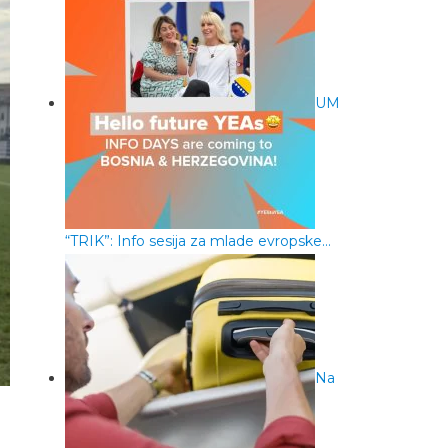
UM
“TRIK”: Info sesija za mlade evropske…
Na