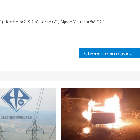
džić 40′ & 64′, Jahić 69′, Šljivić 71′ i Barčić 90’+)
Otvoren Sajam šljive u Gradačcu: Na 5.000 metara kvadratnih predstavit će se više od 300 izlagača