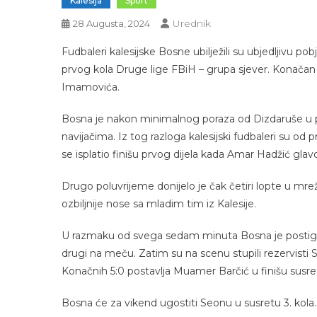
Kalesija
Sport
Urednik
28 Augusta, 2024
Fudbaleri kalesijske Bosne ubilježili su ubjedljivu
prvog kola Druge lige FBiH – grupa sjever. Konačan r
Imamovića.
Bosna je nakon minimalnog poraza od Dizdaruše u p
navijačima. Iz tog razloga kalesijski fudbaleri su od
se isplatio finišu prvog dijela kada Amar Hadžić g
Drugo poluvrijeme donijelo je čak četiri lopte u mreži
ozbiljnije nose sa mladim tim iz Kalesije.
U razmaku od svega sedam minuta Bosna je postigla
drugi na meču. Zatim su na scenu stupili rezervisti Si
Konačnih 5:0 postavlja Muamer Barčić u finišu susre
Bosna će za vikend ugostiti Seonu u susretu 3. kola.