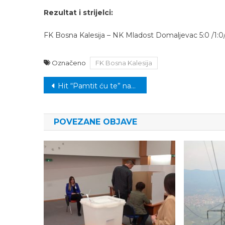
Rezultat i strijelci:
FK Bosna Kalesija – NK Mladost Domaljevac 5:0 /1:0/ (Ha
Označeno
FK Bosna Kalesija
Navigacija
Hit “Pamtit ću te” napisao je sportski novinar: Halid Bešlić otkrio kako je pjesmu uvrstio na svoj album
članaka
POVEZANE OBJAVE