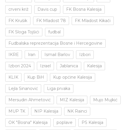
crveni križ
Davis cup
FK Bosna Kalesija
FK Krušik
FK Mladost 78
FK Mladost Kikači
FK Sloga Tojšići
fudbal
Fudbalska reprezentacija Bosne i Hercegovine
IKRE
Iran
Ismail Barlov
Izbori
Izbori 2024
Izrael
Jablanica
Kalesija
KLIK
Kup BiH
Kup općine Kalesija
Lejla Sinanović
Liga prvaka
Mersudin Ahmetović
MIZ Kalesija
Mujo Mujkić
MUP TK
NIP Kalesija
NK Rainci
OK "Bosna" Kalesija
poplave
PS Kalesija