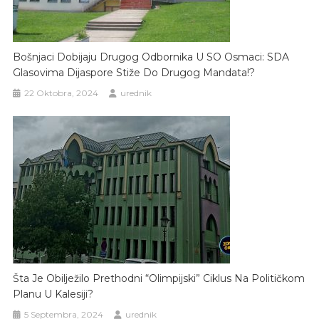
Bošnjaci Dobijaju Drugog Odbornika U SO Osmaci: SDA
Glasovima Dijaspore Stiže Do Drugog Mandata!?
22 Oktobra, 2024
urednik
Šta Je Obilježilo Prethodni “olimpijski” Ciklus Na Političkom
Planu U Kalesiji?
5 Septembra, 2024
urednik