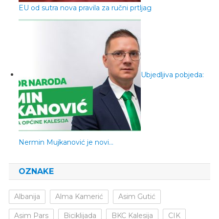
EU od sutra nova pravila za ručni prtljag
Ubjedljiva pobjeda:
Nermin Mujkanović je novi…
OZNAKE
Albanija
Alma Kamerić
Asim Gutić
Asim Pars
Biciklijada
BKC Kalesija
CIK