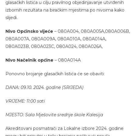
glasačkih listića u cilju pravilnog objedinjavanje utvrđenih
izbornih rezultata na biračkim mjestima po nivoima kako
slijedi.
Nivo Općinsko vijeće
– 080A004, 080A005A,080A006B,
080A007A, 080A009A, 080A010A, 080A014A,
080A023B, 080A023C, 080A024, 080A026A,
Nivo Načelnik općine
– 080A014A
Ponovno brojanje glasačkih listića će se obaviti:
DANA: 09.10. 2024. godine (SRIJEDA)
VRIJEME: 11:00 sati
MJESTO: Sala Mješovite srednje škole Kalesija
Akreditovani posmatrači za Lokalne izbore 2024. godine
mogu biti prisutni u toku brojanja poštujući pravila