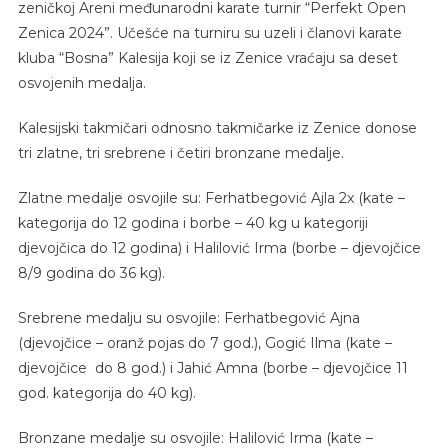
zeničkoj Areni međunarodni karate turnir “Perfekt Open
Zenica 2024”. Učešće na turniru su uzeli i članovi karate
kluba “Bosna” Kalesija koji se iz Zenice vraćaju sa deset
osvojenih medalja.
Kalesijski takmičari odnosno takmičarke iz Zenice donose
tri zlatne, tri srebrene i četiri bronzane medalje.
Zlatne medalje osvojile su: Ferhatbegović Ajla 2x (kate –
kategorija do 12 godina i borbe – 40 kg u kategoriji
djevojčica do 12 godina) i Halilović Irma (borbe – djevojčice
8/9 godina do 36 kg).
Srebrene medalju su osvojile: Ferhatbegović Ajna
(djevojčice – oranž pojas do 7 god.), Gogić Ilma (kate –
djevojčice do 8 god.) i Jahić Amna (borbe – djevojčice 11
god. kategorija do 40 kg).
Bronzane medalje su osvojile: Halilović Irma (kate –