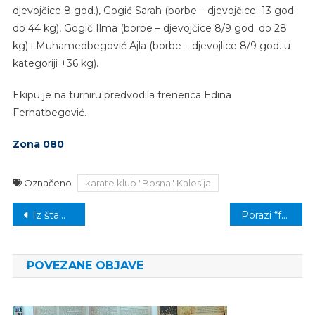
djevojčice 8 god.), Gogić Sarah (borbe – djevojčice 13 god
do 44 kg), Gogić Ilma (borbe – djevojčice 8/9 god. do 28
kg) i Muhamedbegović Ajla (borbe – djevojlice 8/9 god. u
kategoriji +36 kg).
Ekipu je na turniru predvodila trenerica Edina
Ferhatbegović.
Zona 080
Označeno
karate klub "Bosna" Kalesija
Navigacija
Iz štampe izašlo drugo izdanje knjige “Trag vremena” autorice Emine Mujanović
Porazi “federalaca”, “kantonalci” imali vrlo uspješan dan
članaka
POVEZANE OBJAVE