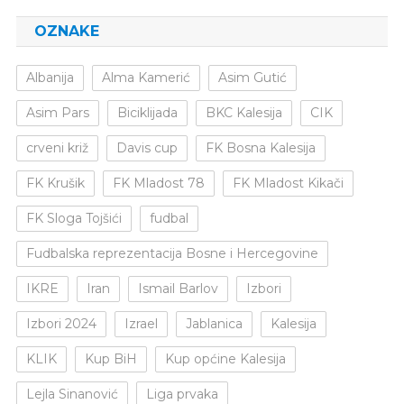
OZNAKE
Albanija
Alma Kamerić
Asim Gutić
Asim Pars
Biciklijada
BKC Kalesija
CIK
crveni križ
Davis cup
FK Bosna Kalesija
FK Krušik
FK Mladost 78
FK Mladost Kikači
FK Sloga Tojšići
fudbal
Fudbalska reprezentacija Bosne i Hercegovine
IKRE
Iran
Ismail Barlov
Izbori
Izbori 2024
Izrael
Jablanica
Kalesija
KLIK
Kup BiH
Kup općine Kalesija
Lejla Sinanović
Liga prvaka