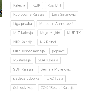
Kalesija
KLIK
Kup BiH
Kup općine Kalesija
Lejla Sinanović
Liga prvaka
Mersudin Ahmetović
MIZ Kalesija
Mujo Mujkić
MUP TK
NIP Kalesija
NK Rainci
OK "Bosna" Kalesija
poplave
PS Kalesija
SDA Kalesija
SDP Kalesija
Semina Mujanović
sjedeća odbojka
UKC Tuzla
Šehidski kup
ŽOK "Bosna" Kalesija