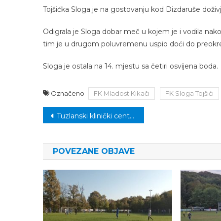
Tojšićka Sloga je na gostovanju kod Dizdaruše doživj
Odigrala je Sloga dobar meč u kojem je i vodila n
tim je u drugom poluvremenu uspio doći do preokre
Sloga je ostala na 14. mjestu sa četiri osvijena boda.
Označeno
FK Mladost Kikači
FK Sloga Tojšići
Navigacija
Tuzlanski klinički centar bi zbog politike mogao prestati pružati usluge pacijentima
članaka
POVEZANE OBJAVE