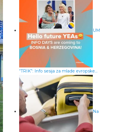
UM
“TRIK”: Info sesija za mlade evropske…
Na