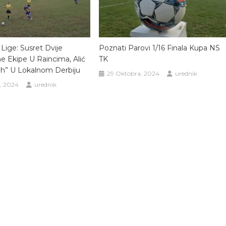
Lige: Susret Dvije
Poznati Parovi 1/16 Finala Kupa NS
ne Ekipe U Raincima, Alić
TK
jih” U Lokalnom Derbiju
29 Oktobra, 2024
urednik
, 2024
urednik