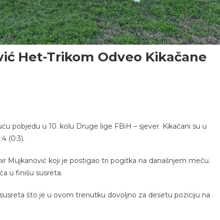
vić Het-Trikom Odveo Kikačane
juću pobjedu u 10. kolu Druge lige FBiH – sjever. Kikačani su u
4 (0:3).
ir Mujkanović koji je postigao tri pogitka na današnjem meču.
 u finišu susreta.
 susreta što je u ovom trenutku dovoljno za desetu poziciju na