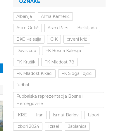
OZNAKE
Albanija
Alma Kamerić
Asim Gutić
Asim Pars
Biciklijada
BKC Kalesija
CIK
crveni križ
Davis cup
FK Bosna Kalesija
FK Krušik
FK Mladost 78
FK Mladost Kikači
FK Sloga Tojšići
fudbal
Fudbalska reprezentacija Bosne i
Hercegovine
IKRE
Iran
Ismail Barlov
Izbori
Izbori 2024
Izrael
Jablanica