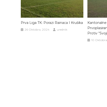
Prva Liga TK: Porazi Rainaca I Krušika
Kantonalne 
Prvoplasira
26 Oktobra, 2024
urednik
Protiv “svo
10 Oktobra