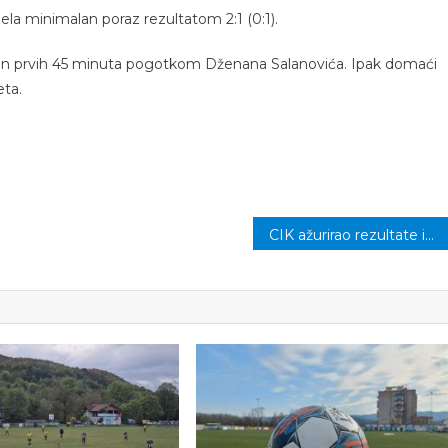
ela minimalan poraz rezultatom 2:1 (0:1).
akon prvih 45 minuta pogotkom Dženana Salanovića. Ipak domaći
ta.
CIK ažurirao rezultate izbora: SDA dobila najveću podršku kalesijske dijaspore