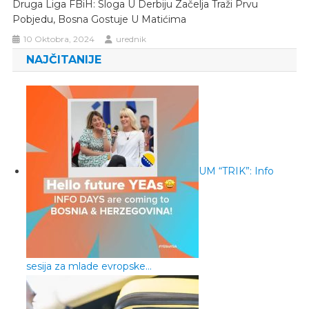
Druga Liga FBiH: Sloga U Derbiju Začelja Traži Prvu
Pobjedu, Bosna Gostuje U Matićima
10 Oktobra, 2024
urednik
NAJČITANIJE
UM “TRIK”: Info
sesija za mlade evropske…