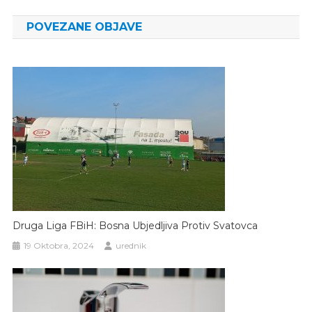
članaka
POVEZANE OBJAVE
Druga Liga FBiH: Bosna Ubjedljiva Protiv Svatovca
19 Oktobra, 2024
urednik