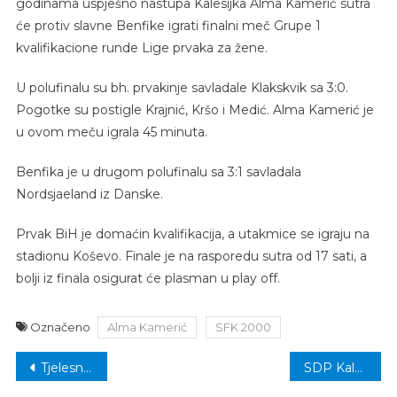
godinama uspješno nastupa Kalesijka Alma Kamerić sutra
će protiv slavne Benfike igrati finalni meč Grupe 1
kvalifikacione runde Lige prvaka za žene.
U polufinalu su bh. prvakinje savladale Klakskvik sa 3:0.
Pogotke su postigle Krajnić, Kršo i Medić. Alma Kamerić je
u ovom meču igrala 45 minuta.
Benfika je u drugom polufinalu sa 3:1 savladala
Nordsjaeland iz Danske.
Prvak BiH je domaćin kvalifikacija, a utakmice se igraju na
stadionu Koševo. Finale je na rasporedu sutra od 17 sati, a
bolji iz finala osigurat će plasman u play off.
Označeno
Alma Kamerić
SFK 2000
Navigacija
Tjelesni i zdravstveni odgoj u školama: U “trendu” je izbjegavanje tjelesnih aktivnosti
SDP Kalesija velikim promotivnim skupom u BKC-u otvara predizbornu kampanju