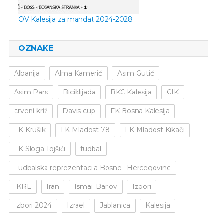
OV Kalesija za mandat 2024-2028
OZNAKE
Albanija
Alma Kamerić
Asim Gutić
Asim Pars
Biciklijada
BKC Kalesija
CIK
crveni križ
Davis cup
FK Bosna Kalesija
FK Krušik
FK Mladost 78
FK Mladost Kikači
FK Sloga Tojšići
fudbal
Fudbalska reprezentacija Bosne i Hercegovine
IKRE
Iran
Ismail Barlov
Izbori
Izbori 2024
Izrael
Jablanica
Kalesija