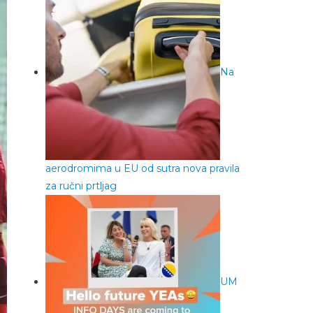
Na
aerodromima u EU od sutra nova pravila
za ručni prtljag
UM