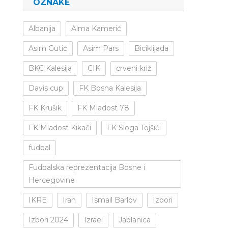
OZNAKE
Albanija
Alma Kamerić
Asim Gutić
Asim Pars
Biciklijada
BKC Kalesija
CIK
crveni križ
Davis cup
FK Bosna Kalesija
FK Krušik
FK Mladost 78
FK Mladost Kikači
FK Sloga Tojšići
fudbal
Fudbalska reprezentacija Bosne i
Hercegovine
IKRE
Iran
Ismail Barlov
Izbori
Izbori 2024
Izrael
Jablanica