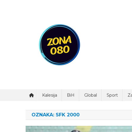
Preskočite
na
sadržaj
Zona 080
Kalesija
BiH
Global
Sport
Za
OZNAKA:
SFK 2000