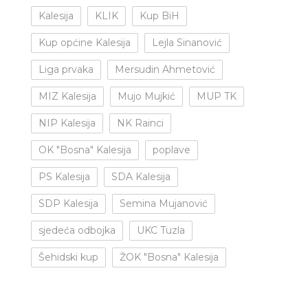
Kalesija
KLIK
Kup BiH
Kup općine Kalesija
Lejla Sinanović
Liga prvaka
Mersudin Ahmetović
MIZ Kalesija
Mujo Mujkić
MUP TK
NIP Kalesija
NK Rainci
OK "Bosna" Kalesija
poplave
PS Kalesija
SDA Kalesija
SDP Kalesija
Semina Mujanović
sjedeća odbojka
UKC Tuzla
Šehidski kup
ŽOK "Bosna" Kalesija