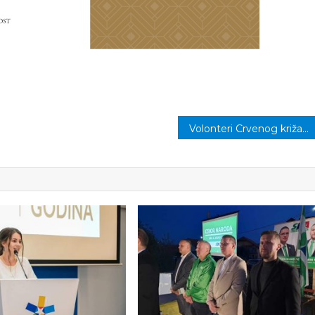
Volonteri Crvenog križa vršili besplatno mjerenje šećera u krvi i krvnog pritiska za penzionere