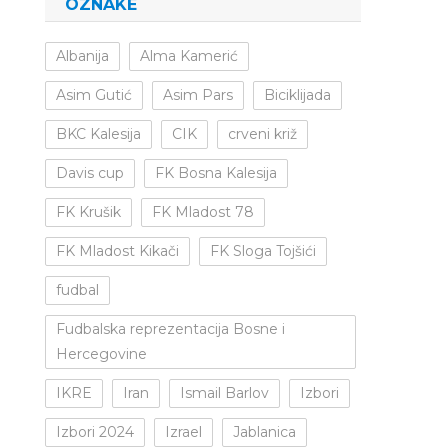
OZNAKE
Albanija
Alma Kamerić
Asim Gutić
Asim Pars
Biciklijada
BKC Kalesija
CIK
crveni križ
Davis cup
FK Bosna Kalesija
FK Krušik
FK Mladost 78
FK Mladost Kikači
FK Sloga Tojšići
fudbal
Fudbalska reprezentacija Bosne i
Hercegovine
IKRE
Iran
Ismail Barlov
Izbori
Izbori 2024
Izrael
Jablanica