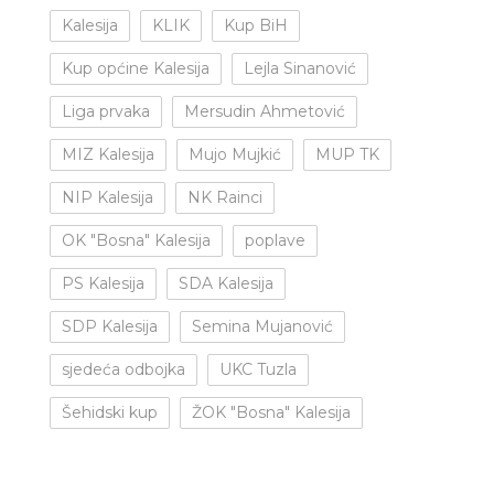
Kalesija
KLIK
Kup BiH
Kup općine Kalesija
Lejla Sinanović
Liga prvaka
Mersudin Ahmetović
MIZ Kalesija
Mujo Mujkić
MUP TK
NIP Kalesija
NK Rainci
OK "Bosna" Kalesija
poplave
PS Kalesija
SDA Kalesija
SDP Kalesija
Semina Mujanović
sjedeća odbojka
UKC Tuzla
Šehidski kup
ŽOK "Bosna" Kalesija