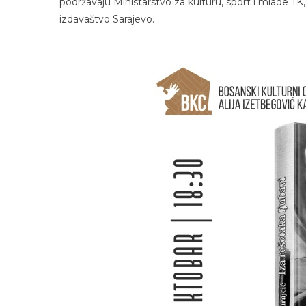
podržavaju Ministarstvo za kulturu, sport i mlade TK,
izdavaštvo Sarajevo.