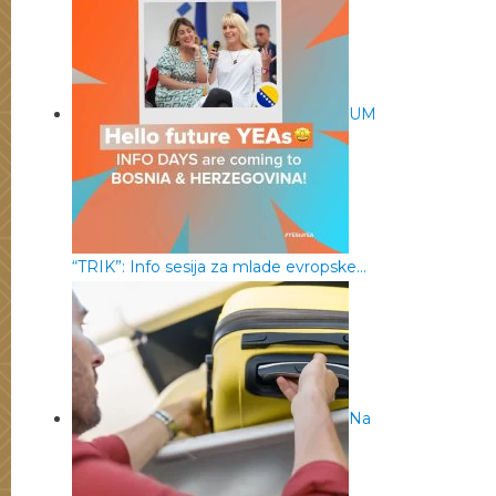
UM
“TRIK”: Info sesija za mlade evropske…
Na