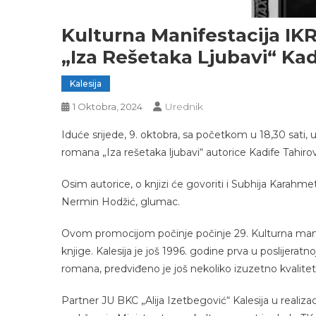
Kulturna Manifestacija IK
„Iza Rešetaka Ljubavi“ Kad
Kalesija
Urednik
1 Oktobra, 2024
Iduće srijede, 9. oktobra, sa početkom u 18,30 sati,
romana „Iza rešetaka ljubavi“ autorice Kadife Tahirov
Osim autorice, o knjizi će govoriti i Subhija Karahme
Nermin Hodžić, glumac.
Ovom promocijom počinje počinje 29. Kulturna mani
knjige. Kalesija je još 1996. godine prva u poslijera
romana, predviđeno je još nekoliko izuzetno kvalitet
Partner JU BKC „Alija Izetbegović“ Kalesija u realiza