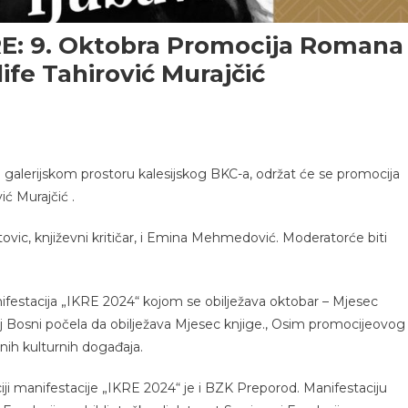
RE: 9. Oktobra Promocija Romana
ife Tahirović Murajčić
 u galerijskom prostoru kalesijskog BKC-a, održat će se promocija
ić Murajčić .
tovic, književni kritičar, i Emina Mehmedović. Moderatorće biti
festacija „IKRE 2024“ kojom se obilježava oktobar – Mjesec
tnoj Bosni počela da obilježava Mjesec knjige., Osim promocijeovog
nih kulturnih događaja.
ciji manifestacije „IKRE 2024“ je i BZK Preporod. Manifestaciju