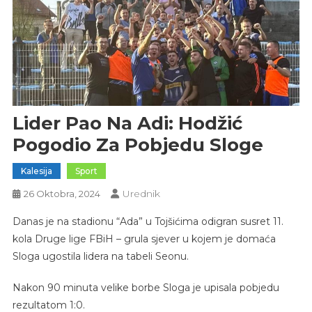
Lider Pao Na Adi: Hodžić
Pogodio Za Pobjedu Sloge
Kalesija
Sport
Urednik
26 Oktobra, 2024
Danas je na stadionu “Ada” u Tojšićima odigran susret 11.
kola Druge lige FBiH – grula sjever u kojem je domaća
Sloga ugostila lidera na tabeli Seonu.
Nakon 90 minuta velike borbe Sloga je upisala pobjedu
rezultatom 1:0.