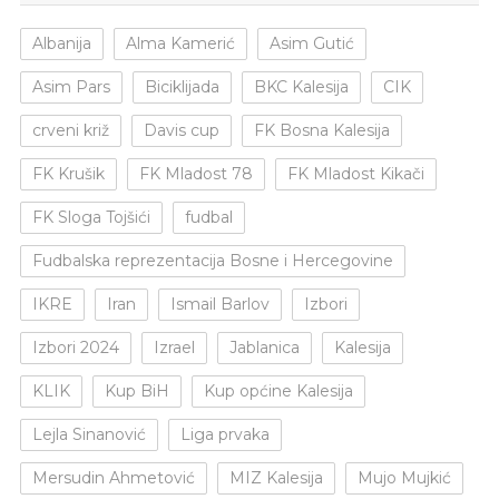
Albanija
Alma Kamerić
Asim Gutić
Asim Pars
Biciklijada
BKC Kalesija
CIK
crveni križ
Davis cup
FK Bosna Kalesija
FK Krušik
FK Mladost 78
FK Mladost Kikači
FK Sloga Tojšići
fudbal
Fudbalska reprezentacija Bosne i Hercegovine
IKRE
Iran
Ismail Barlov
Izbori
Izbori 2024
Izrael
Jablanica
Kalesija
KLIK
Kup BiH
Kup općine Kalesija
Lejla Sinanović
Liga prvaka
Mersudin Ahmetović
MIZ Kalesija
Mujo Mujkić