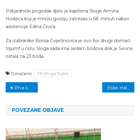
Pobjednički pogodak djelo je kapitena Sloge Armina
Hodžića koji je mrežu gostiju zatresao u 58. minuti nakon
asistencije Edina Čivića.
Za izabranike Borisa Cvijetinovića je ovo bio drugii domaći
trijumf u nizu. Sloga sada ima sedam bodova dok je Seona
ostala na 23 boda.
Označeno
FK Sloga Tojšići
Navigacija
Prva liga TK: Porazi Rainaca i Krušika
Eldar Halilović osvojio peto mjesto na takmičenju u učenju Kur’ana u Tešnju
članaka
POVEZANE OBJAVE