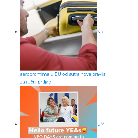
Na
aerodromima u EU od sutra nova pravila
za ručni prtljag
UM