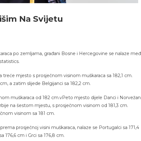
šim Na Svijetu
škaraca po zemljama, građani Bosne i Hercegovine se nalaze me
tatistics.
ima treće mjesto s prosječnom visinom muškaraca sa 182,1 cm.
m, a zatim slijede Belgijanci sa 182,2 cm.
inom muškaraca od 182 cm.vPeto mjesto dijele Danci i Norvežan
rbije na šestom mjestu, s prosječnom visinom od 181,3 cm.
ečnom visinom sa 181 cm.
rema prosječnoj visini muškaraca, nalaze se Portugalci sa 171,4
sa 176,6 cm i Grci sa 176,8 cm.