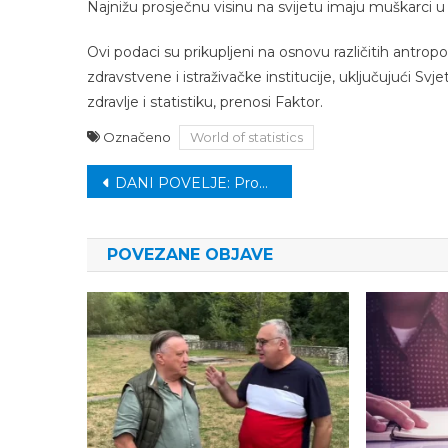
Najnižu prosječnu visinu na svijetu imaju muškarci 
Ovi podaci su prikupljeni na osnovu različitih antro
zdravstvene i istraživačke institucije, uključujući Sv
zdravlje i statistiku, prenosi Faktor.
Označeno
World of statistics
Navigacija
DANI POVELJE: Promocija romana “Velika avlija”
članaka
POVEZANE OBJAVE