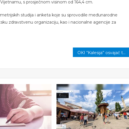
u Vijetnamu, s prosječnom visinom od 164,4 cm.
pometrijskih studija i anketa koje su sprovodile međunarodne
jetsku zdravstvenu organizaciju, kao i nacionalne agencije za
OKI “Kalesija” osvajač turnira “26. august” u Mramoru