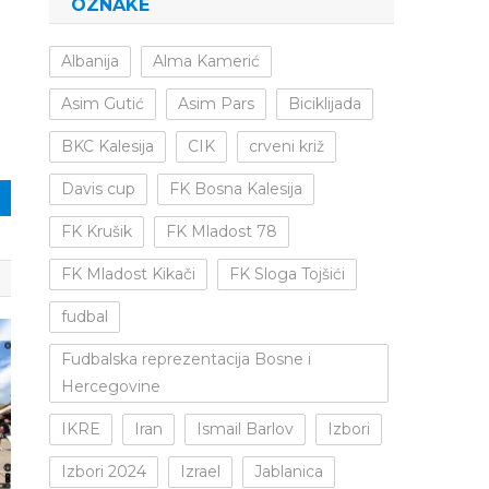
OZNAKE
Albanija
Alma Kamerić
Asim Gutić
Asim Pars
Biciklijada
BKC Kalesija
CIK
crveni križ
Davis cup
FK Bosna Kalesija
FK Krušik
FK Mladost 78
FK Mladost Kikači
FK Sloga Tojšići
fudbal
Fudbalska reprezentacija Bosne i
Hercegovine
IKRE
Iran
Ismail Barlov
Izbori
Izbori 2024
Izrael
Jablanica