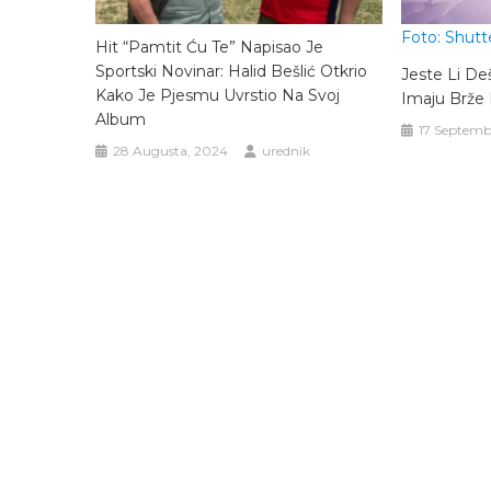
Foto: Shutt
Hit “Pamtit Ću Te” Napisao Je
Sportski Novinar: Halid Bešlić Otkrio
Jeste Li Deš
Kako Je Pjesmu Uvrstio Na Svoj
Imaju Brže 
Album
17 Septemb
28 Augusta, 2024
urednik