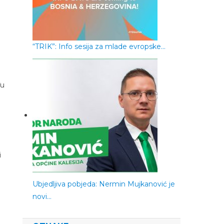
“TRIK”: Info sesija za mlade evropske…
đu
i
Ubjedljiva pobjeda: Nermin Mujkanović je
novi…