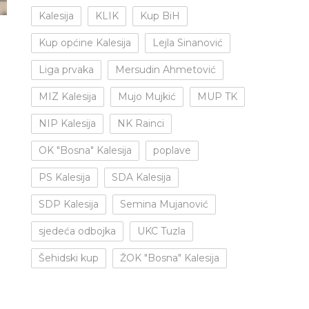
Kalesija
KLIK
Kup BiH
Kup općine Kalesija
Lejla Sinanović
Liga prvaka
Mersudin Ahmetović
MIZ Kalesija
Mujo Mujkić
MUP TK
NIP Kalesija
NK Rainci
OK "Bosna" Kalesija
poplave
PS Kalesija
SDA Kalesija
SDP Kalesija
Semina Mujanović
sjedeća odbojka
UKC Tuzla
Šehidski kup
ŽOK "Bosna" Kalesija