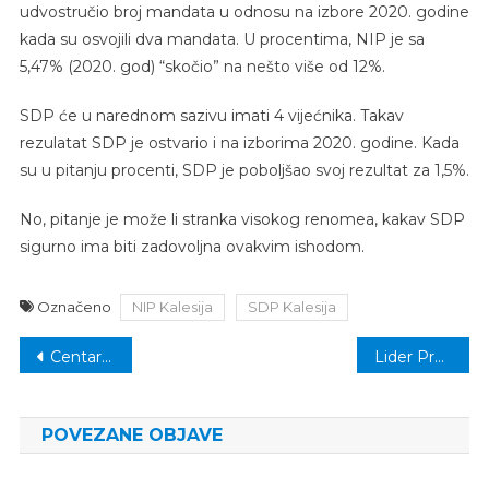
udvostručio broj mandata u odnosu na izbore 2020. godine
kada su osvojili dva mandata. U procentima, NIP je sa
5,47% (2020. god) “skočio” na nešto više od 12%.
SDP će u narednom sazivu imati 4 vijećnika. Takav
rezulatat SDP je ostvario i na izborima 2020. godine. Kada
su u pitanju procenti, SDP je poboljšao svoj rezultat za 1,5%.
No, pitanje je može li stranka visokog renomea, kakav SDP
sigurno ima biti zadovoljna ovakvim ishodom.
Označeno
NIP Kalesija
SDP Kalesija
Navigacija
Centar za socijalni rad Kalesija: Uspješno realizovan projekat “Bolje spriječiti nego liječiti”
Lider Prve lige FBiH dolazi na Tom Cat Arenu
članaka
POVEZANE OBJAVE