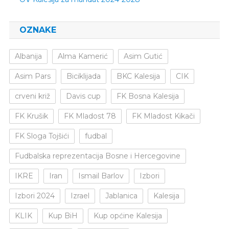
OZNAKE
Albanija
Alma Kamerić
Asim Gutić
Asim Pars
Biciklijada
BKC Kalesija
CIK
crveni križ
Davis cup
FK Bosna Kalesija
FK Krušik
FK Mladost 78
FK Mladost Kikači
FK Sloga Tojšići
fudbal
Fudbalska reprezentacija Bosne i Hercegovine
IKRE
Iran
Ismail Barlov
Izbori
Izbori 2024
Izrael
Jablanica
Kalesija
KLIK
Kup BiH
Kup općine Kalesija