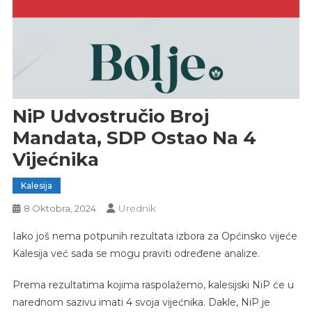
NiP Udvostručio Broj
Mandata, SDP Ostao Na 4
Vijećnika
Kalesija
Urednik
8 Oktobra, 2024
Iako još nema potpunih rezultata izbora za Općinsko vijeće
Kalesija već sada se mogu praviti određene analize.
Prema rezultatima kojima raspolažemo, kalesijski NiP će u
narednom sazivu imati 4 svoja vijećnika. Dakle, NiP je