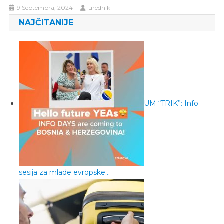
9 Septembra, 2024
urednik
NAJČITANIJE
UM “TRIK”: Info
sesija za mlade evropske…