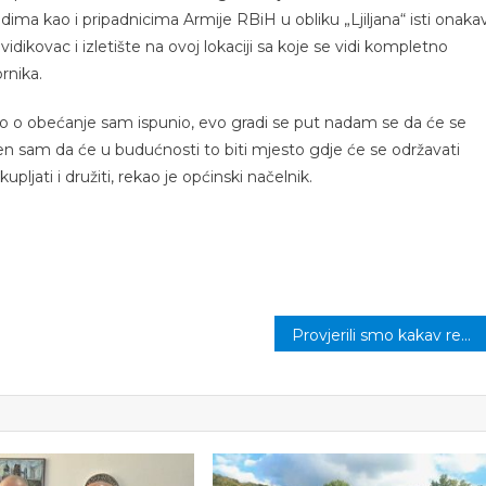
ima kao i pripadnicima Armije RBiH u obliku „Ljiljana“ isti onaka
idikovac i izletište na ovoj lokaciji sa koje se vidi kompletno
ornika.
 o obećanje sam ispunio, evo gradi se put nadam se da će se
jeđen sam da će u budućnosti to biti mjesto gdje će se održavati
upljati i družiti, rekao je općinski načelnik.
Provjerili smo kakav rezultat na izborima očekuju političke partije u Kalesiji