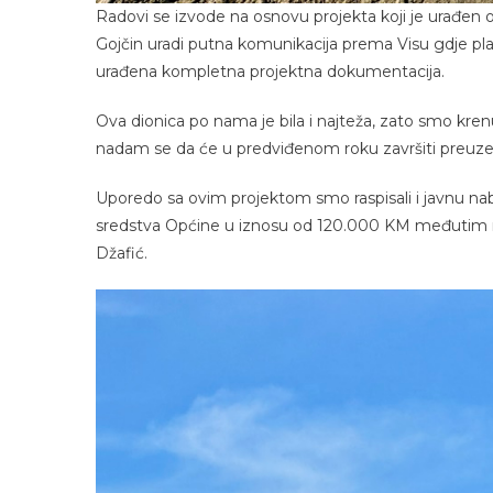
Radovi se izvode na osnovu projekta koji je urađen o
Gojčin uradi putna komunikacija prema Visu gdje plan
urađena kompletna projektna dokumentacija.
Ova dionica po nama je bila i najteža, zato smo kren
nadam se da će u predviđenom roku završiti preuzet
Uporedo sa ovim projektom smo raspisali i javnu nab
sredstva Općine u iznosu od 120.000 KM međutim niko
Džafić.