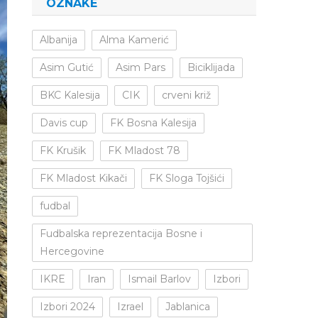
OZNAKE
Albanija
Alma Kamerić
Asim Gutić
Asim Pars
Biciklijada
BKC Kalesija
CIK
crveni križ
Davis cup
FK Bosna Kalesija
FK Krušik
FK Mladost 78
FK Mladost Kikači
FK Sloga Tojšići
fudbal
Fudbalska reprezentacija Bosne i
Hercegovine
IKRE
Iran
Ismail Barlov
Izbori
Izbori 2024
Izrael
Jablanica