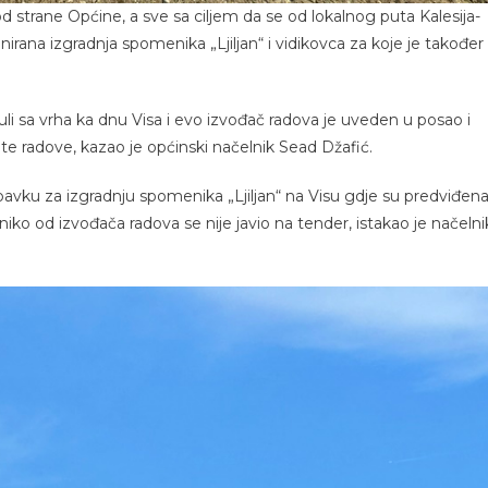
d strane Općine, a sve sa ciljem da se od lokalnog puta Kalesija-
irana izgradnja spomenika „Ljiljan“ i vidikovca za koje je također
uli sa vrha ka dnu Visa i evo izvođač radova je uveden u posao i
e radove, kazao je općinski načelnik Sead Džafić.
avku za izgradnju spomenika „Ljiljan“ na Visu gdje su predviđen
 od izvođača radova se nije javio na tender, istakao je načelni