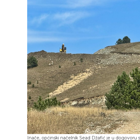
Inače, općinski načelnik Sead Džafić je u dogovoru 