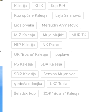
Kalesija
KLIK
Kup BiH
Kup općine Kalesija
Lejla Sinanović
Liga prvaka
Mersudin Ahmetović
MIZ Kalesija
Mujo Mujkić
MUP TK
NIP Kalesija
NK Rainci
a
k
OK "Bosna" Kalesija
poplave
PS Kalesija
SDA Kalesija
SDP Kalesija
Semina Mujanović
sjedeća odbojka
UKC Tuzla
Šehidski kup
ŽOK "Bosna" Kalesija