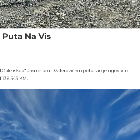
 Puta Na Vis
 „Džale iskop“ Jasminom Džaferovićem potpisao je ugovor o
d 138.543 KM.