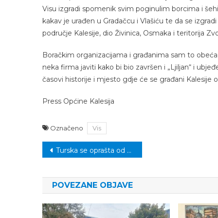
Visu izgradi spomenik svim poginulim borcima i šehid
kakav je urađen u Gradačcu i Vlašiću te da se izgradi v
područje Kalesije, dio Živinica, Osmaka i teritorija Zv
Boračkim organizacijama i građanima sam to obećao
neka firma javiti kako bi bio završen i „Ljiljan“ i ub
časovi historije i mjesto gdje će se građani Kalesije ok
Press Općine Kalesija
Označeno
Vis
Navigacija
Turska se oprašta od Asima Parsa: “Bio je jedan od najvažnijih za tursku košarku”
članaka
POVEZANE OBJAVE