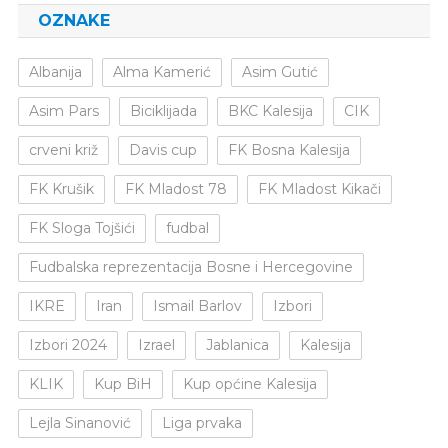
OZNAKE
Albanija
Alma Kamerić
Asim Gutić
Asim Pars
Biciklijada
BKC Kalesija
CIK
crveni križ
Davis cup
FK Bosna Kalesija
FK Krušik
FK Mladost 78
FK Mladost Kikači
FK Sloga Tojšići
fudbal
Fudbalska reprezentacija Bosne i Hercegovine
IKRE
Iran
Ismail Barlov
Izbori
Izbori 2024
Izrael
Jablanica
Kalesija
KLIK
Kup BiH
Kup općine Kalesija
Lejla Sinanović
Liga prvaka