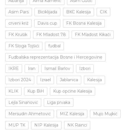
Albanija
Alma Kamerić
Asim Gutić
Asim Pars
Biciklijada
BKC Kalesija
CIK
crveni križ
Davis cup
FK Bosna Kalesija
FK Krušik
FK Mladost 78
FK Mladost Kikači
FK Sloga Tojšići
fudbal
Fudbalska reprezentacija Bosne i Hercegovine
IKRE
Iran
Ismail Barlov
Izbori
Izbori 2024
Izrael
Jablanica
Kalesija
KLIK
Kup BiH
Kup općine Kalesija
Lejla Sinanović
Liga prvaka
Mersudin Ahmetović
MIZ Kalesija
Mujo Mujkić
MUP TK
NIP Kalesija
NK Rainci