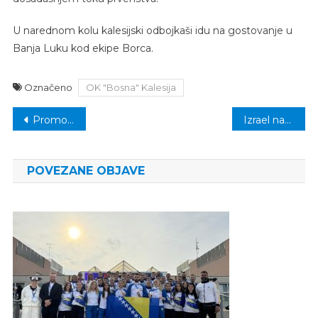
U narednom kolu kalesijski odbojkaši idu na gostovanje u
Banja Luku kod ekipe Borca.
Označeno
OK "Bosna" Kalesija
Navigacija
Promovisana knjiga Rasima Hadžića “Pod lupom odškrinutih svjetova”
Izrael napao Iran, Teheranom odjekuju eksplozije
članaka
POVEZANE OBJAVE