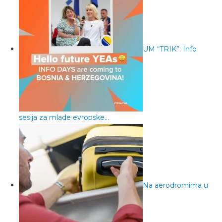
UM “TRIK”: Info
sesija za mlade evropske…
Na aerodromima u