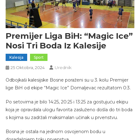
Premijer Liga BiH: “Magic Ice”
Nosi Tri Boda Iz Kalesije
Kalesija
Sport
Urednik
25 Oktobra, 2024
Odbojkaši kalesijske Bosne poraženi su u 3. kolu Premijer
lige BiH od ekipe “Magic Ice” Domaljevac rezultatom 0:3.
Po setovima je bilo 14:25, 20:25 i 13:25 za gostujuću ekipu
koja je opravdala ulogu favorita zasluženo došla do tri boda
s kojima su zadržali maksimalan učinak u prvenstvu.
Bosna je ostala na jednom osvojenom bodu u
dosadašnjem toku prvenstva.