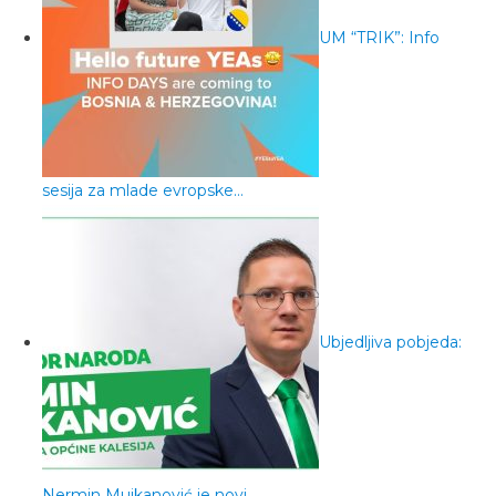
UM “TRIK”: Info
sesija za mlade evropske…
Ubjedljiva pobjeda:
Nermin Mujkanović je novi…