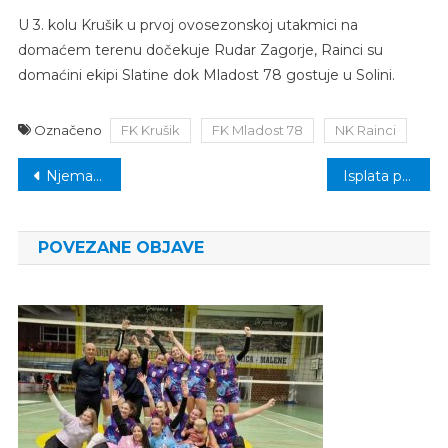
U 3. kolu Krušik u prvoj ovosezonskoj utakmici na
domaćem terenu dočekuje Rudar Zagorje, Rainci su
domaćini ekipi Slatine dok Mladost 78 gostuje u Solini.
Označeno
FK Krušik
FK Mladost 78
NK Rainci
Navigacija
Njemačka najavila paket strogih mjera u oblasti sigurnosti i azila
Isplata penzija za august u četvrtak, 5. septembra
članaka
POVEZANE OBJAVE