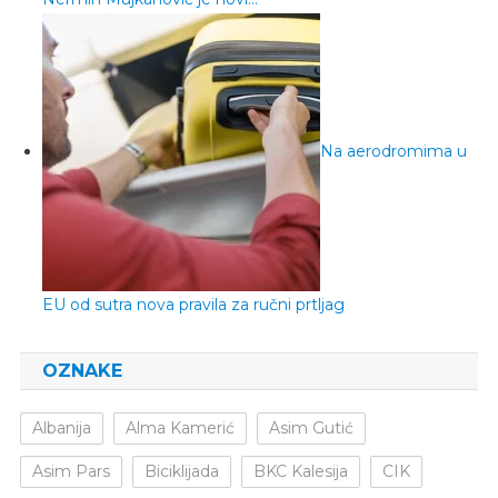
Na aerodromima u
EU od sutra nova pravila za ručni prtljag
OZNAKE
Albanija
Alma Kamerić
Asim Gutić
Asim Pars
Biciklijada
BKC Kalesija
CIK