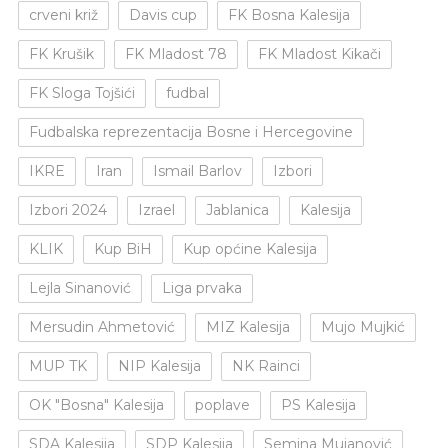
crveni križ
Davis cup
FK Bosna Kalesija
FK Krušik
FK Mladost 78
FK Mladost Kikači
FK Sloga Tojšići
fudbal
Fudbalska reprezentacija Bosne i Hercegovine
IKRE
Iran
Ismail Barlov
Izbori
Izbori 2024
Izrael
Jablanica
Kalesija
KLIK
Kup BiH
Kup općine Kalesija
Lejla Sinanović
Liga prvaka
Mersudin Ahmetović
MIZ Kalesija
Mujo Mujkić
MUP TK
NIP Kalesija
NK Rainci
OK "Bosna" Kalesija
poplave
PS Kalesija
SDA Kalesija
SDP Kalesija
Semina Mujanović