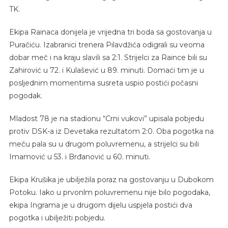
TK.
Ekipa Rainaca donijela je vrijedna tri boda sa gostovanja u
Puračiću. Izabranici trenera Pilavdžića odigrali su veoma
dobar meč i na kraju slavili sa 2:1. Strijelci za Raince bili su
Zahirović u 72. i Kulašević u 89. minuti. Domaći tim je u
posljednim momentima susreta uspio postići počasni
pogodak.
Mladost 78 je na stadionu “Crni vukovi” upisala pobjedu
protiv DSK-a iz Devetaka rezultatom 2:0. Oba pogotka na
meču pala su u drugom poluvremenu, a strijelci su bili
Imamović u 53. i Brđanović u 60. minuti.
Ekipa Krušika je ubilježila poraz na gostovanju u Dubokom
Potoku. Iako u prvonlm poluvremenu nije bilo pogodaka,
ekipa Ingrama je u drugom dijelu uspjela postići dva
pogotka i ubilježiti pobjedu.