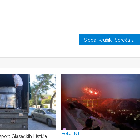
Sloga, Krušik i Spreča za vikend traže prve prvenstvene bodove
Foto: N1
port Glasačkih Listića