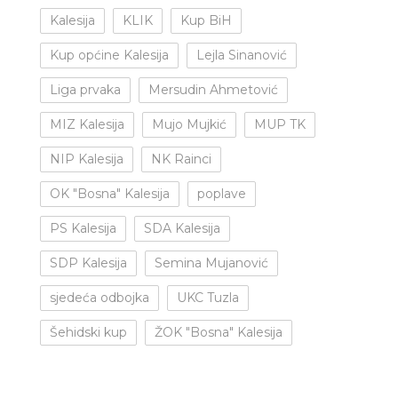
Kalesija
KLIK
Kup BiH
Kup općine Kalesija
Lejla Sinanović
Liga prvaka
Mersudin Ahmetović
MIZ Kalesija
Mujo Mujkić
MUP TK
NIP Kalesija
NK Rainci
OK "Bosna" Kalesija
poplave
PS Kalesija
SDA Kalesija
SDP Kalesija
Semina Mujanović
sjedeća odbojka
UKC Tuzla
Šehidski kup
ŽOK "Bosna" Kalesija