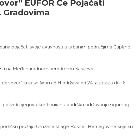
govor” EUFOR Će Pojačati
h. Gradovima
na pojačati svoje aktivnosti u urbanim područjima Čapljine,
vnosti na Međunarodnom aerodromu Sarajevo.
i odgovor” koja se širom BiH održava od 24. augusta do 16.
 potvrdi njegovu kontinuiranu podršku održavanju sigurnog i
 podršku pružaju Oružane snage Bosne i Hercegovine koje su