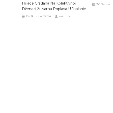
Hiljade Građana Na Kolektivnoj
30 Septem
Dženazi Žrtvama Poplava U Jablanici
15 Oktobra, 2024
urednik