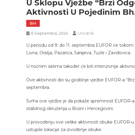
U Sklopu Vježbe “Brzi Od
Aktivnosti U Pojedinim B
BiH
Urednik
6 Septembra, 2024
U periodu od 9. do 11. septembra EUFOR će tokom da
Livna, Orašja, Pazarića, Sarajeva, Tuzle i Zavidovića.
U noćnim satima također će biti intenzivnije akti
Ove aktivnosti dio su godišnje vježbe EUFOR-a “Brz
septembra.
Svrha ove vježbe je da pokaže spremnost EUFOR-a i
stabilnog okruženja u Bosni i Hercegovini.
U provođenju ove velike aktivnosti obuke EUFOR-u
ustupile lokacije za izvođenje obuke.