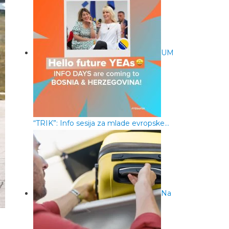
UM
“TRIK”: Info sesija za mlade evropske…
Na