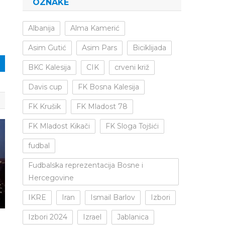
OZNAKE
Albanija
Alma Kamerić
Asim Gutić
Asim Pars
Biciklijada
BKC Kalesija
CIK
crveni križ
Davis cup
FK Bosna Kalesija
FK Krušik
FK Mladost 78
FK Mladost Kikači
FK Sloga Tojšići
fudbal
Fudbalska reprezentacija Bosne i
Hercegovine
IKRE
Iran
Ismail Barlov
Izbori
Izbori 2024
Izrael
Jablanica