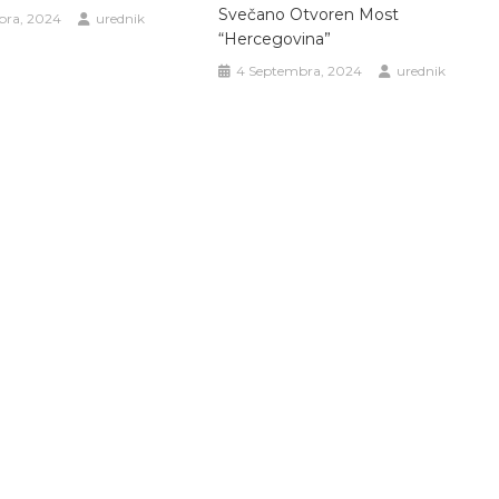
Svečano Otvoren Most
bra, 2024
urednik
“Hercegovina”
4 Septembra, 2024
urednik