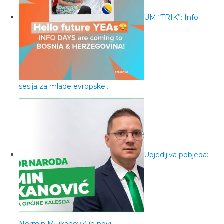
UM “TRIK”: Info
sesija za mlade evropske…
Ubjedljiva pobjeda:
Nermin Mujkanović je novi…