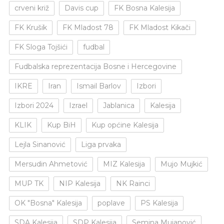
crveni križ
Davis cup
FK Bosna Kalesija
FK Krušik
FK Mladost 78
FK Mladost Kikači
FK Sloga Tojšići
fudbal
Fudbalska reprezentacija Bosne i Hercegovine
IKRE
Iran
Ismail Barlov
Izbori
Izbori 2024
Izrael
Jablanica
Kalesija
KLIK
Kup BiH
Kup općine Kalesija
Lejla Sinanović
Liga prvaka
Mersudin Ahmetović
MIZ Kalesija
Mujo Mujkić
MUP TK
NIP Kalesija
NK Rainci
OK "Bosna" Kalesija
poplave
PS Kalesija
SDA Kalesija
SDP Kalesija
Semina Mujanović