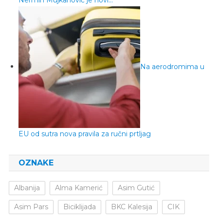
Na aerodromima u
EU od sutra nova pravila za ručni prtljag
OZNAKE
Albanija
Alma Kamerić
Asim Gutić
Asim Pars
Biciklijada
BKC Kalesija
CIK