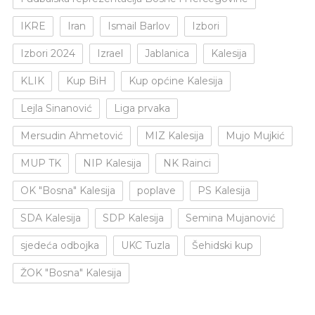
IKRE
Iran
Ismail Barlov
Izbori
Izbori 2024
Izrael
Jablanica
Kalesija
KLIK
Kup BiH
Kup općine Kalesija
Lejla Sinanović
Liga prvaka
Mersudin Ahmetović
MIZ Kalesija
Mujo Mujkić
MUP TK
NIP Kalesija
NK Rainci
OK "Bosna" Kalesija
poplave
PS Kalesija
SDA Kalesija
SDP Kalesija
Semina Mujanović
sjedeća odbojka
UKC Tuzla
Šehidski kup
ŽOK "Bosna" Kalesija