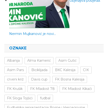
Ubjedljiva pobjeda:
Nermin Mujkanović je novi…
OZNAKE
Albanija
Alma Kamerić
Asim Gutić
Asim Pars
Biciklijada
BKC Kalesija
CIK
crveni križ
Davis cup
FK Bosna Kalesija
FK Krušik
FK Mladost 78
FK Mladost Kikači
FK Sloga Tojšići
fudbal
Fudbalska reprezentacija Bosne i Hercegovine