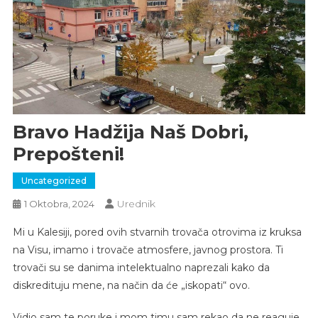
Bravo Hadžija Naš Dobri,
Prepošteni!
Uncategorized
Urednik
1 Oktobra, 2024
Mi u Kalesiji, pored ovih stvarnih trovača otrovima iz kruksa
na Visu, imamo i trovače atmosfere, javnog prostora. Ti
trovači su se danima intelektualno naprezali kako da
diskredituju mene, na način da će „iskopati“ ovo.
Vidio sam te poruke i mom timu sam rekao da ne reaguje