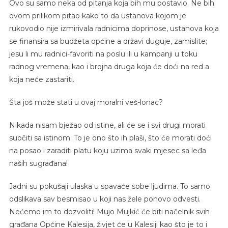
Ovo su samo neka od pitanja koja bih mu postavio. Ne bih
ovom prilikom pitao kako to da ustanova kojom je
rukovodio nije izmirivala radnicima doprinose, ustanova koja
se finansira sa budžeta općine a državi duguje, zamislite;
jesu li mu radnici-favoriti na poslu ili u kampanji u toku
radnog vremena, kao i brojna druga koja će doći na red a
koja neće zastariti.
Šta još može stati u ovaj moralni veš-lonac?
Nikada nisam bježao od istine, ali će se i svi drugi morati
suočiti sa istinom. To je ono što ih plaši, što će morati doći
na posao i zaraditi platu koju uzima svaki mjesec sa leđa
naših sugrađana!
Jadni su pokušaji ulaska u spavaće sobe ljudima. To samo
odslikava sav besmisao u koji nas žele ponovo odvesti.
Nećemo im to dozvoliti! Mujo Mujkić će biti načelnik svih
građana Općine Kalesija, živjet će u Kalesiji kao što je to i