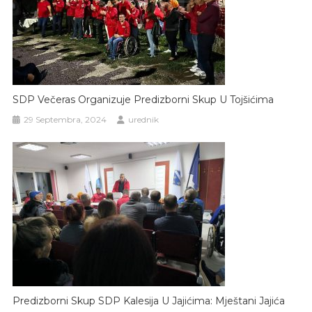
SDP Večeras Organizuje Predizborni Skup U Tojšićima
29 Septembra, 2024
urednik
Predizborni Skup SDP Kalesija U Jajićima: Mještani Jajića