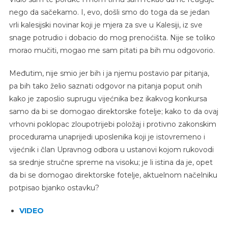
nego da sačekamo. I, evo, došli smo do toga da se jedan
vrli kalesijski novinar koji je mjera za sve u Kalesiji, iz sve
snage potrudio i dobacio do mog prenoćišta. Nije se toliko
morao mučiti, mogao me sam pitati pa bih mu odgovorio.
Međutim, nije smio jer bih i ja njemu postavio par pitanja,
pa bih tako želio saznati odgovor na pitanja poput onih
kako je zaposlio suprugu vijećnika bez ikakvog konkursa
samo da bi se domogao direktorske fotelje; kako to da ovaj
vrhovni poklopac zloupotrijebi položaj i protivno zakonskim
procedurama unaprijedi uposlenika koji je istovremeno i
vijećnik i član Upravnog odbora u ustanovi kojom rukovodi
sa srednje stručne spreme na visoku; je li istina da je, opet
da bi se domogao direktorske fotelje, aktuelnom načelniku
potpisao bjanko ostavku?
VIDEO