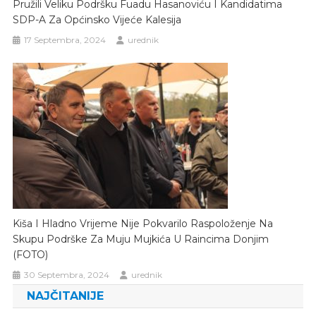
Pružili Veliku Podršku Fuadu Hasanoviću I Kandidatima
SDP-A Za Općinsko Vijeće Kalesija
17 Septembra, 2024
urednik
Kiša I Hladno Vrijeme Nije Pokvarilo Raspoloženje Na
Skupu Podrške Za Muju Mujkića U Raincima Donjim
(FOTO)
30 Septembra, 2024
urednik
NAJČITANIJE