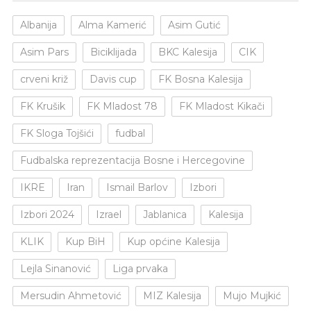
Albanija
Alma Kamerić
Asim Gutić
Asim Pars
Biciklijada
BKC Kalesija
CIK
crveni križ
Davis cup
FK Bosna Kalesija
FK Krušik
FK Mladost 78
FK Mladost Kikači
FK Sloga Tojšići
fudbal
Fudbalska reprezentacija Bosne i Hercegovine
IKRE
Iran
Ismail Barlov
Izbori
Izbori 2024
Izrael
Jablanica
Kalesija
KLIK
Kup BiH
Kup općine Kalesija
Lejla Sinanović
Liga prvaka
Mersudin Ahmetović
MIZ Kalesija
Mujo Mujkić