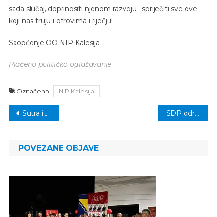
sada slučaj, doprinositi njenom razvoju i spriječiti sve ove
koji nas truju i otrovima i riječju!
Saopćenje OO NIP Kalesija
Plaćeno političko oglašavanje
Označeno
NIP Kalesija
Navigacija
Sutra izmjena režima saobraćaja u centru grada
SDP održao veliki predizborni skup u Miljanovcima
članaka
POVEZANE OBJAVE