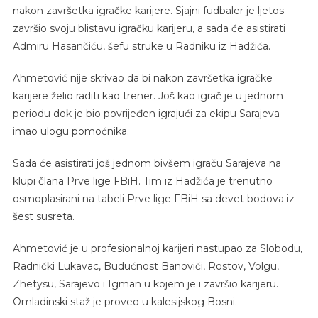
nakon završetka igračke karijere. Sjajni fudbaler je ljetos
završio svoju blistavu igračku karijeru, a sada će asistirati
Admiru Hasančiću, šefu struke u Radniku iz Hadžića.
Ahmetović nije skrivao da bi nakon završetka igračke
karijere želio raditi kao trener. Još kao igrač je u jednom
periodu dok je bio povrijeđen igrajući za ekipu Sarajeva
imao ulogu pomoćnika.
Sada će asistirati još jednom bivšem igraču Sarajeva na
klupi člana Prve lige FBiH. Tim iz Hadžića je trenutno
osmoplasirani na tabeli Prve lige FBiH sa devet bodova iz
šest susreta.
Ahmetović je u profesionalnoj karijeri nastupao za Slobodu,
Radnički Lukavac, Budućnost Banovići, Rostov, Volgu,
Zhetysu, Sarajevo i Igman u kojem je i završio karijeru.
Omladinski staž je proveo u kalesijskog Bosni.