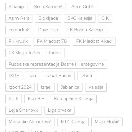
Albanija
Alma Kamerić
Asim Gutić
Asim Pars
Biciklijada
BKC Kalesija
CIK
crveni križ
Davis cup
FK Bosna Kalesija
FK Krušik
FK Mladost 78
FK Mladost Kikači
FK Sloga Tojšići
fudbal
Fudbalska reprezentacija Bosne i Hercegovine
IKRE
Iran
Ismail Barlov
Izbori
Izbori 2024
Izrael
Jablanica
Kalesija
KLIK
Kup BiH
Kup općine Kalesija
Lejla Sinanović
Liga prvaka
Mersudin Ahmetović
MIZ Kalesija
Mujo Mujkić