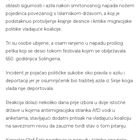
oblasti sigurnosti i azila nakon smrtonosnog napada nožem
pojedinca povezanog s Islamskom državom, a koji je
podstaknuo protivljenje krajnje desnice i kritike migracijske
politike vladajuće koalicije.
Tri su osobe ubijene, a osam ranjeno u napadu prošlog
petka koji se desio tokom festivala kojim se obilježavala
650. godišnjica Solingena.
Incident je pojačao političke sukobe oko pravila o azilu i
deportaciji jer je osumnjičenik bio tražitelj azila iz Sirije koga
vlada nije deportovala.
Reakcija dolazi nekoliko dana prije izbora u dvije istočne
države u kojima antiimigracijska stranka AfD vodi u
anketama, stavljajući dodatni pritisak na vladajuću koaliciju
na saveznom nivou da zauzme tvrđi stav o tom pitanju.