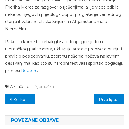
Kancelar Olaf Šolc pozdravio je ponudu čelnika opozicije
Fridriha Merca za razgovor o rješenjima, ali je vlada odbila
neke od njegovih prijedloga poput proglašenja vanrednog
stanja ili zabrane ulaska Sirijcima i Afganistancima u
Njemačku.
Paket, o kome bi trebali glasati donji i gornji dom
njemačkog parlamenta, uključuje strožije propise o oružju i
pravila o posjedovanju, zabranu nošenja noževa na javnim
dešavanjima, kao što su narodni festivali i sportski događaji,
prenosi
Reuters
.
Označeno
Njemačka
Navigacija
Koliko koraka ljudi u prosjeku naprave dnevno
Prva liga TK: Rainci nose tri boda iz Puračića, Mladost 78 ubilježila domaću pobjedu
članaka
POVEZANE OBJAVE