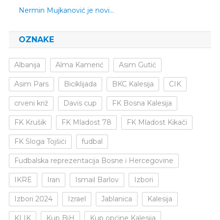
Nermin Mujkanović je novi…
OZNAKE
Albanija
Alma Kamerić
Asim Gutić
Asim Pars
Biciklijada
BKC Kalesija
CIK
crveni križ
Davis cup
FK Bosna Kalesija
FK Krušik
FK Mladost 78
FK Mladost Kikači
FK Sloga Tojšići
fudbal
Fudbalska reprezentacija Bosne i Hercegovine
IKRE
Iran
Ismail Barlov
Izbori
Izbori 2024
Izrael
Jablanica
Kalesija
KLIK
Kup BiH
Kup općine Kalesija