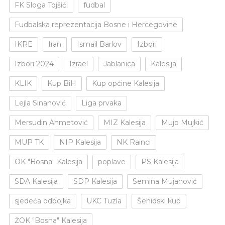
FK Sloga Tojšići
fudbal
Fudbalska reprezentacija Bosne i Hercegovine
IKRE
Iran
Ismail Barlov
Izbori
Izbori 2024
Izrael
Jablanica
Kalesija
KLIK
Kup BiH
Kup općine Kalesija
Lejla Sinanović
Liga prvaka
Mersudin Ahmetović
MIZ Kalesija
Mujo Mujkić
MUP TK
NIP Kalesija
NK Rainci
OK "Bosna" Kalesija
poplave
PS Kalesija
SDA Kalesija
SDP Kalesija
Semina Mujanović
sjedeća odbojka
UKC Tuzla
Šehidski kup
ŽOK "Bosna" Kalesija