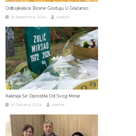
Odbojkašice Bosne Gostuju U Gračanici
29 Septembra, 2024
urednik
Kalesija Se Oprostila Od Svog Mirse
29 Oktobra, 2024
urednik