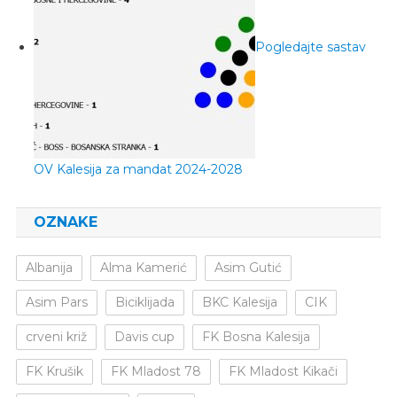
Pogledajte sastav
OV Kalesija za mandat 2024-2028
OZNAKE
Albanija
Alma Kamerić
Asim Gutić
Asim Pars
Biciklijada
BKC Kalesija
CIK
crveni križ
Davis cup
FK Bosna Kalesija
FK Krušik
FK Mladost 78
FK Mladost Kikači