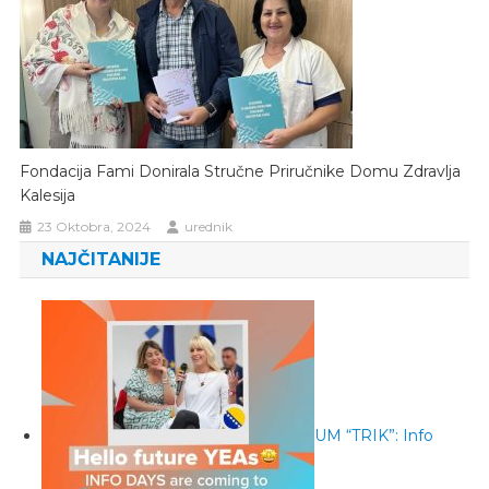
Fondacija Fami Donirala Stručne Priručnike Domu Zdravlja
Kalesija
23 Oktobra, 2024
urednik
NAJČITANIJE
UM “TRIK”: Info