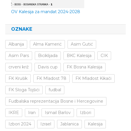
OV Kalesija za mandat 2024-2028
OZNAKE
Albanija
Alma Kamerić
Asim Gutić
Asim Pars
Biciklijada
BKC Kalesija
CIK
crveni križ
Davis cup
FK Bosna Kalesija
FK Krušik
FK Mladost 78
FK Mladost Kikači
FK Sloga Tojšići
fudbal
Fudbalska reprezentacija Bosne i Hercegovine
IKRE
Iran
Ismail Barlov
Izbori
Izbori 2024
Izrael
Jablanica
Kalesija