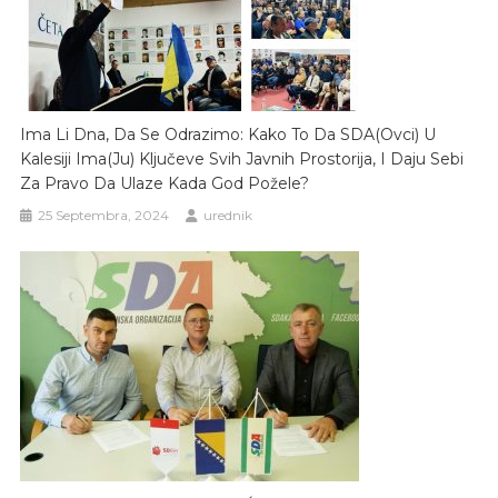
Ima Li Dna, Da Se Odrazimo: Kako To Da SDA(ovci) U
Kalesiji Ima(ju) Ključeve Svih Javnih Prostorija, I Daju Sebi
Za Pravo Da Ulaze Kada God Požele?
25 Septembra, 2024
urednik