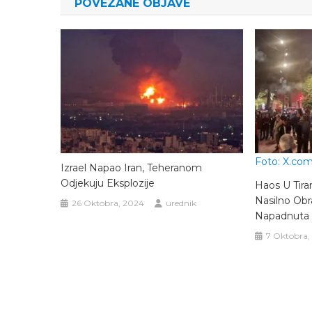
POVEZANE OBJAVE
Foto: X.co
Izrael Napao Iran, Teheranom
Odjekuju Eksplozije
Haos U Tira
Nasilno Obra
26 Oktobra, 2024
urednik
Napadnuta 
7 Oktobra,