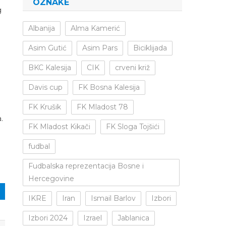
OZNAKE
g
Albanija
Alma Kamerić
Asim Gutić
Asim Pars
Biciklijada
BKC Kalesija
CIK
crveni križ
Davis cup
FK Bosna Kalesija
FK Krušik
FK Mladost 78
.
FK Mladost Kikači
FK Sloga Tojšići
fudbal
Fudbalska reprezentacija Bosne i
Hercegovine
IKRE
Iran
Ismail Barlov
Izbori
Izbori 2024
Izrael
Jablanica