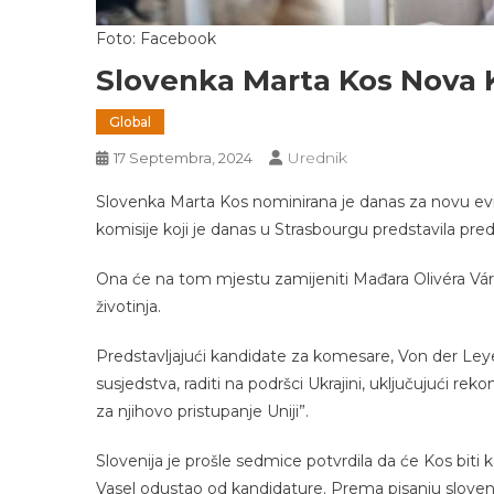
Foto: Facebook
Slovenka Marta Kos Nova 
Global
Urednik
17 Septembra, 2024
Slovenka Marta Kos nominirana je danas za novu e
komisije koji je danas u Strasbourgu predstavila pre
Ona će na tom mjestu zamijeniti Mađara Olivéra Várhelyi
životinja.
Predstavljajući kandidate za komesare, Von der Leyen
susjedstva, raditi na podršci Ukrajini, uključujući re
za njihovo pristupanje Uniji”.
Slovenija je prošle sedmice potvrdila da će Kos bi
Vasel odustao od kandidature. Prema pisanju slovena