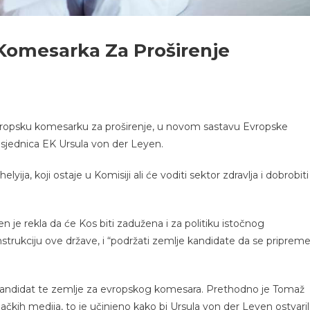
Komesarka Za Proširenje
vropsku komesarku za proširenje, u novom sastavu Evropske
dsjednica EK Ursula von der Leyen.
ja, koji ostaje u Komisiji ali će voditi sektor zdravlja i dobrobiti
 je rekla da će Kos biti zadužena i za politiku istočnog
konstrukciju ove države, i “podržati zemlje kandidate da se priprem
ti kandidat te zemlje za evropskog komesara. Prethodno je Tomaž
čkih medija, to je učinjeno kako bi Ursula von der Leyen ostvari