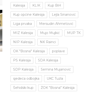
Kalesija
KLIK
Kup BiH
Kup općine Kalesija
Lejla Sinanović
Liga prvaka
Mersudin Ahmetović
MIZ Kalesija
Mujo Mujkić
MUP TK
NIP Kalesija
NK Rainci
OK "Bosna" Kalesija
poplave
PS Kalesija
SDA Kalesija
SDP Kalesija
Semina Mujanović
sjedeća odbojka
UKC Tuzla
Šehidski kup
ŽOK "Bosna" Kalesija