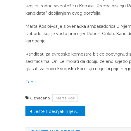
svoj cilj rodne ravnoteže u Komisiji. Prema pisanju 
kandidata” dobijanjem ovog portfelja.
Marta Kos bivša je slovenačka ambasadorica u Njemač
slobodu, koji je vodio premijer Robert Golob. Kandido
kampanje.
Kandidati za evropske komesare bit će podvrgnuti
sedmicama. Oni će morati da dobiju zeleno svjetlo p
glasati za novu Evropsku komisiju u cjelini prije nego
Fena
Označeno
Marta Kos
Navigacija
Jeste li dešnjak ili ljevak, evo koji imaju brže refleske
članaka