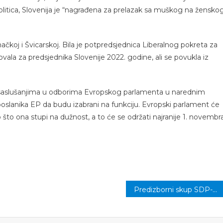
Politica, Slovenija je “nagrađena za prelazak sa muškog na žensko
koj i Švicarskoj. Bila je potpredsjednica Liberalnog pokreta za
vala za predsjednika Slovenije 2022. godine, ali se povukla iz
 saslušanjima u odborima Evropskog parlamenta u narednim
oslanika EP da budu izabrani na funkciju. Evropski parlament će
 što ona stupi na dužnost, a to će se održati najranije 1. novembra
Predizborni skup SDP-a večeras u Jajićima