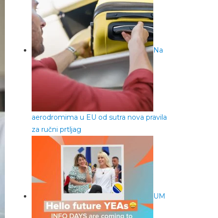
Na
aerodromima u EU od sutra nova pravila
za ručni prtljag
UM