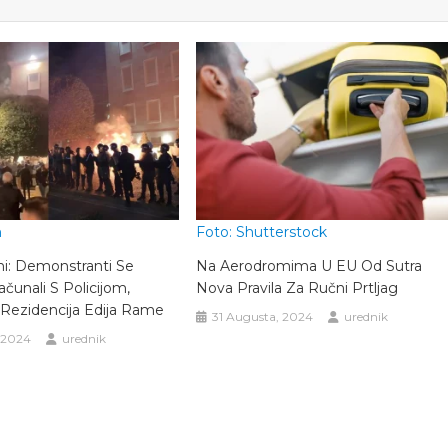
m
Foto: Shutterstock
ni: Demonstranti Se
Na Aerodromima U EU Od Sutra
čunali S Policijom,
Nova Pravila Za Ručni Prtljag
Rezidencija Edija Rame
31 Augusta, 2024
urednik
 2024
urednik