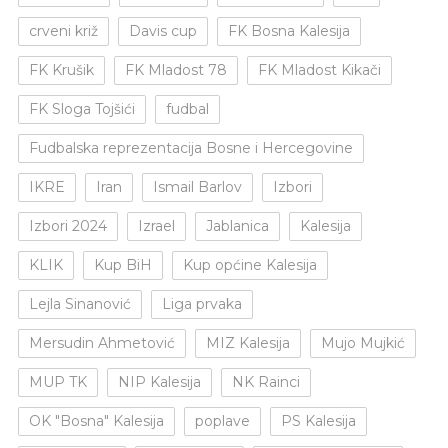
crveni križ
Davis cup
FK Bosna Kalesija
FK Krušik
FK Mladost 78
FK Mladost Kikači
FK Sloga Tojšići
fudbal
Fudbalska reprezentacija Bosne i Hercegovine
IKRE
Iran
Ismail Barlov
Izbori
Izbori 2024
Izrael
Jablanica
Kalesija
KLIK
Kup BiH
Kup općine Kalesija
Lejla Sinanović
Liga prvaka
Mersudin Ahmetović
MIZ Kalesija
Mujo Mujkić
MUP TK
NIP Kalesija
NK Rainci
OK "Bosna" Kalesija
poplave
PS Kalesija