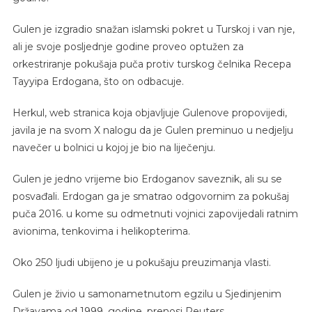
Gulen je izgradio snažan islamski pokret u Turskoj i van nje,
ali je svoje posljednje godine proveo optužen za
orkestriranje pokušaja puča protiv turskog čelnika Recepa
Tayyipa Erdogana, što on odbacuje.
Herkul, web stranica koja objavljuje Gulenove propovijedi,
javila je na svom X nalogu da je Gulen preminuo u nedjelju
navečer u bolnici u kojoj je bio na liječenju.
Gulen je jedno vrijeme bio Erdoganov saveznik, ali su se
posvađali. Erdogan ga je smatrao odgovornim za pokušaj
puča 2016. u kome su odmetnuti vojnici zapovijedali ratnim
avionima, tenkovima i helikopterima.
Oko 250 ljudi ubijeno je u pokušaju preuzimanja vlasti.
Gulen je živio u samonametnutom egzilu u Sjedinjenim
Državama od 1999. godine, prenosi Reuters.