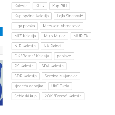
Kalesija
KLIK
Kup BiH
Kup općine Kalesija
Lejla Sinanović
Liga prvaka
Mersudin Ahmetović
MIZ Kalesija
Mujo Mujkić
MUP TK
NIP Kalesija
NK Rainci
OK "Bosna" Kalesija
poplave
PS Kalesija
SDA Kalesija
SDP Kalesija
Semina Mujanović
sjedeća odbojka
UKC Tuzla
Šehidski kup
ŽOK "Bosna" Kalesija