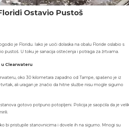
loridi Ostavio Pustoš
ogodio je Floridu. Iako je uoči dolaska na obalu Floride oslabio s
vio pustoš. U toku je sanacija oštećenja i potraga za žrtvama.
a u Clearwateru
earwateru, oko 30 kilometara zapadno od Tampe, spašeno je iz
četvrtak, ali uragan je značio da hitne službe nisu mogle sigurno
tanova gotovo potpuno potopljeni. Policija je saopćila da je veli
rili.
ako bi pristupile stanovnicima i dovele ih na sigurno. Mnogi su