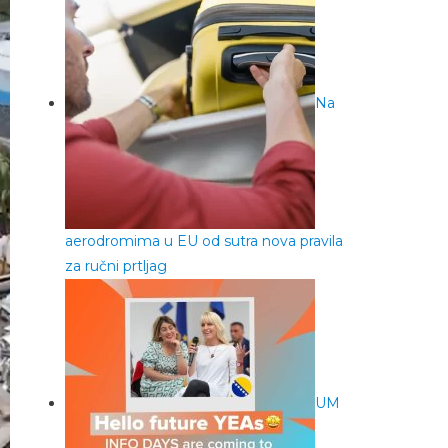
Na
aerodromima u EU od sutra nova pravila
za ručni prtljag
UM