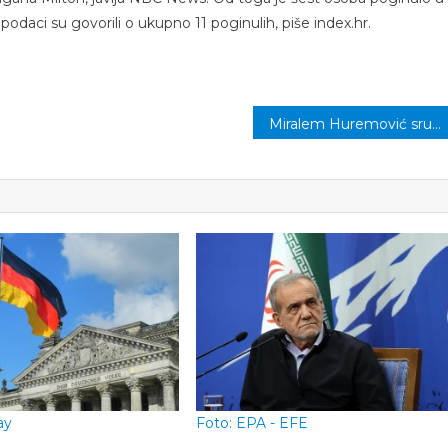
 podaci su govorili o ukupno 11 poginulih, piše index.hr.
Miralem Huremović srušio rekord Envera Jukanovića i postao kandidat za OV sa najviše dobijenih glasova na izborima ikada, pogledajte ko još ulazi u TOP 10
ay
Foto: EPA - EFE