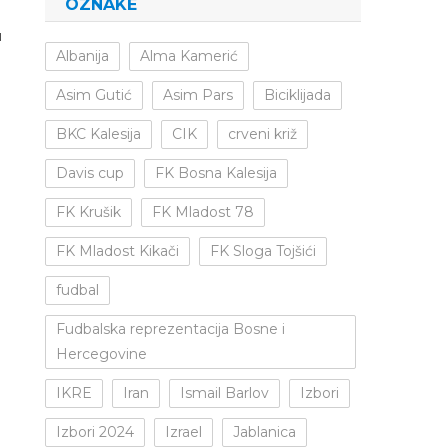
OZNAKE
u
Albanija
Alma Kamerić
Asim Gutić
Asim Pars
Biciklijada
BKC Kalesija
CIK
crveni križ
Davis cup
FK Bosna Kalesija
FK Krušik
FK Mladost 78
FK Mladost Kikači
FK Sloga Tojšići
fudbal
Fudbalska reprezentacija Bosne i
Hercegovine
IKRE
Iran
Ismail Barlov
Izbori
Izbori 2024
Izrael
Jablanica