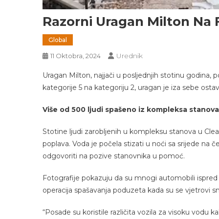
Razorni Uragan Milton Na F
Global
Urednik
11 Oktobra, 2024
Uragan Milton, najjači u posljednjih stotinu godina, p
kategorije 5 na kategoriju 2, uragan je iza sebe osta
Više od 500 ljudi spašeno iz kompleksa stanov
Stotine ljudi zarobljenih u kompleksu stanova u Cl
poplava. Voda je počela stizati u noći sa srijede na 
odgovoriti na pozive stanovnika u pomoć.
Fotografije pokazuju da su mnogi automobili ispred s
operacija spašavanja poduzeta kada su se vjetrovi smi
“Posade su koristile različita vozila za visoku vodu k