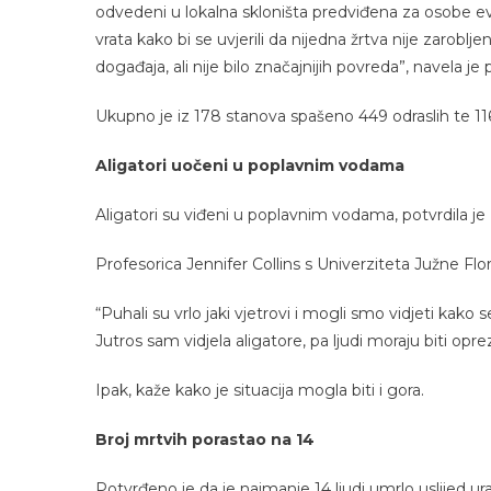
odvedeni u lokalna skloništa predviđena za osobe ev
vrata kako bi se uvjerili da nijedna žrtva nije zarob
događaja, ali nije bilo značajnijih povreda”, navela je po
Ukupno je iz 178 stanova spašeno 449 odraslih te 116 
Aligatori uočeni u poplavnim vodama
Aligatori su viđeni u poplavnim vodama, potvrdila je
Profesorica Jennifer Collins s Univerziteta Južne Flo
“Puhali su vrlo jaki vjetrovi i mogli smo vidjeti ka
Jutros sam vidjela aligatore, pa ljudi moraju biti op
Ipak, kaže kako je situacija mogla biti i gora.
Broj mrtvih porastao na 14
Potvrđeno je da je najmanje 14 ljudi umrlo uslijed u