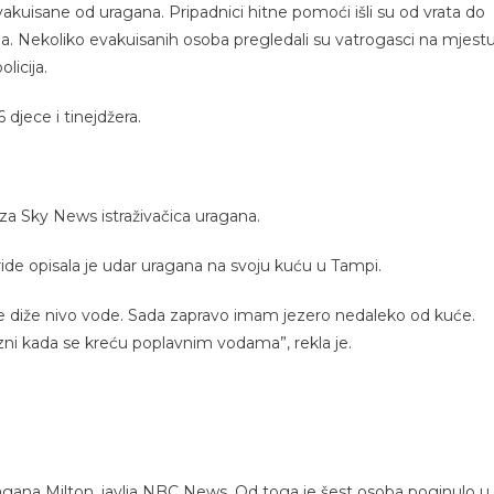
akuisane od uragana. Pripadnici hitne pomoći išli su od vrata do
ljena. Nekoliko evakuisanih osoba pregledali su vatrogasci na mjest
licija.
djece i tinejdžera.
 za Sky News istraživačica uragana.
ride opisala je udar uragana na svoju kuću u Tampi.
ko se diže nivo vode. Sada zapravo imam jezero nedaleko od kuće.
rezni kada se kreću poplavnim vodama”, rekla je.
ragana Milton, javlja NBC News. Od toga je šest osoba poginulo u