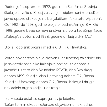
Rođen je 1. septembra 1972. godine u Saračima. Srednju
školu je završio u Kalesiji, a zvanje – diplomirani menadžer
javne uprave stekao je na banjalučkom fakultetu „Apeiron“.
Od 1992.- do 1995. godine bio je pripadnik Armije BiH. Od
1996. godine bavio se novinarstvom, prvo u tadašnjoj Radio
„Kalesiji“, a potom, od 1998. godine u Radiju „FERAL“.
Bio je i dopisnik brojnih medija u BiH i u Hrvatskoj.
Pored novinarstva bio je aktivan u društvenoj zajednici: bio
je savjetnik načelnika kalesijske općine, za odnose s
javnošću, zatim član Skupštine RTVTK, član Školskog
odbora MSŠ Kalesija, član Upravnog odbora FK „Bosna“
Kalesija i Upravnog odbora OK „Bosna“ Kalesija i drugih
nevladinih organizacija i udruženja.
Iza Mirasda ostali su supruga i dvije kćerke.
Tačan termin ukopa i dženaze objavićemo naknadno.