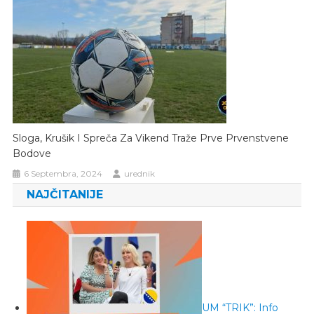
Sloga, Krušik I Spreča Za Vikend Traže Prve Prvenstvene
Bodove
6 Septembra, 2024
urednik
NAJČITANIJE
UM “TRIK”: Info