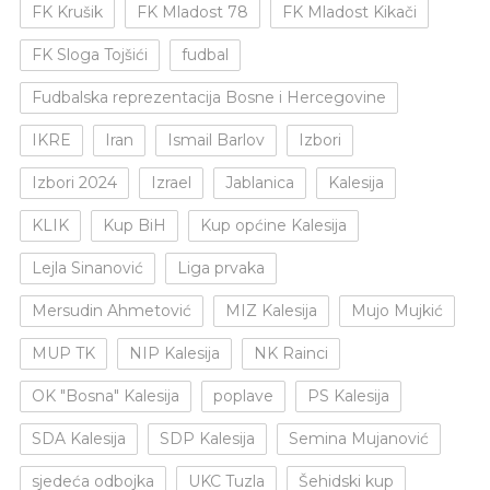
FK Krušik
FK Mladost 78
FK Mladost Kikači
FK Sloga Tojšići
fudbal
Fudbalska reprezentacija Bosne i Hercegovine
IKRE
Iran
Ismail Barlov
Izbori
Izbori 2024
Izrael
Jablanica
Kalesija
KLIK
Kup BiH
Kup općine Kalesija
Lejla Sinanović
Liga prvaka
Mersudin Ahmetović
MIZ Kalesija
Mujo Mujkić
MUP TK
NIP Kalesija
NK Rainci
OK "Bosna" Kalesija
poplave
PS Kalesija
SDA Kalesija
SDP Kalesija
Semina Mujanović
sjedeća odbojka
UKC Tuzla
Šehidski kup