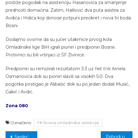
postiže pogodak na asistenciju Hasanovića za smanjenje
prednosti domaćina. Zatim, Halilović dva puta asistira za
Avdića i Hidića koji donose potpuni preokret i nova tri boda
Bosni.
Dodajmo ovome da su jučer utakmice prvog kola
Omladinske lige BiH igrali pioniri i predpioniri Bosne.
Protivnici su bili vršnjaci iz ŠF Živinice.
Predpioniri su remizirali rezultatom 3:3 uz
het trik
Arnela
Osmanovića dok su pioniri slavili sa visokih 5:0. Dva
pogotka postigao je Alibašić dok su po jedan dodali Musić,
Gakić i Avdić.
Zona 080
Označeno
FK Bosna omladinske selekcije
Navigacija
Sjedeća odbojka: BiH u polufinalu Paraolimpijskih igara!
Prihodi nastavili rast, UIO BiH prikupila 7,503 milijardi KM