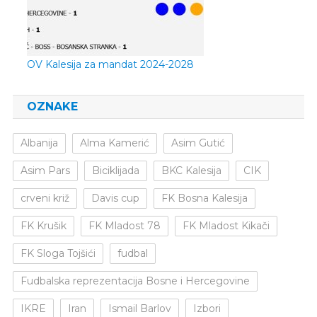
OV Kalesija za mandat 2024-2028
OZNAKE
Albanija
Alma Kamerić
Asim Gutić
Asim Pars
Biciklijada
BKC Kalesija
CIK
crveni križ
Davis cup
FK Bosna Kalesija
FK Krušik
FK Mladost 78
FK Mladost Kikači
FK Sloga Tojšići
fudbal
Fudbalska reprezentacija Bosne i Hercegovine
IKRE
Iran
Ismail Barlov
Izbori