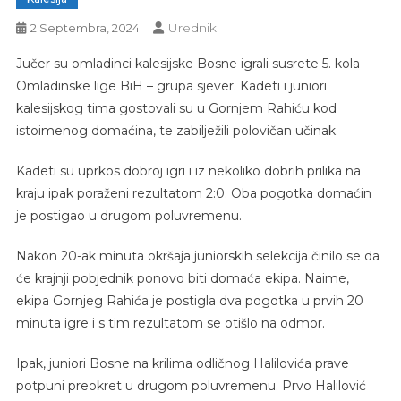
Urednik
2 Septembra, 2024
Jučer su omladinci kalesijske Bosne igrali susrete 5. kola
Omladinske lige BiH – grupa sjever. Kadeti i juniori
kalesijskog tima gostovali su u Gornjem Rahiću kod
istoimenog domaćina, te zabilježili polovičan učinak.
Kadeti su uprkos dobroj igri i iz nekoliko dobrih prilika na
kraju ipak poraženi rezultatom 2:0. Oba pogotka domaćin
je postigao u drugom poluvremenu.
Nakon 20-ak minuta okršaja juniorskih selekcija činilo se da
će krajnji pobjednik ponovo biti domaća ekipa. Naime,
ekipa Gornjeg Rahića je postigla dva pogotka u prvih 20
minuta igre i s tim rezultatom se otišlo na odmor.
Ipak, juniori Bosne na krilima odličnog Halilovića prave
potpuni preokret u drugom poluvremenu. Prvo Halilović