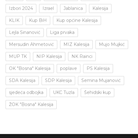
Izbori 2024
Izrael
Jablanica
Kalesija
KLIK
Kup BiH
Kup općine Kalesija
Lejla Sinanović
Liga prvaka
Mersudin Ahmetović
MIZ Kalesija
Mujo Mujkić
MUP TK
NIP Kalesija
NK Rainci
OK "Bosna" Kalesija
poplave
PS Kalesija
SDA Kalesija
SDP Kalesija
Semina Mujanović
sjedeća odbojka
UKC Tuzla
Šehidski kup
ŽOK "Bosna" Kalesija