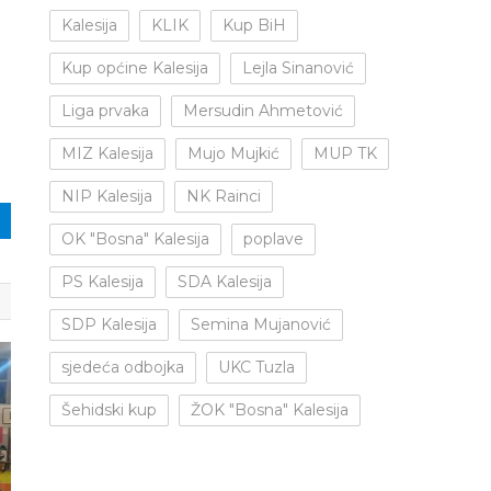
.
Kalesija
KLIK
Kup BiH
Kup općine Kalesija
Lejla Sinanović
Liga prvaka
Mersudin Ahmetović
MIZ Kalesija
Mujo Mujkić
MUP TK
NIP Kalesija
NK Rainci
OK "Bosna" Kalesija
poplave
PS Kalesija
SDA Kalesija
SDP Kalesija
Semina Mujanović
sjedeća odbojka
UKC Tuzla
Šehidski kup
ŽOK "Bosna" Kalesija