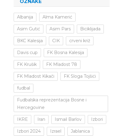
OZNAKE
Albanija
Alma Kamerić
Asim Gutić
Asim Pars
Biciklijada
BKC Kalesija
CIK
crveni križ
Davis cup
FK Bosna Kalesija
FK Krušik
FK Mladost 78
FK Mladost Kikači
FK Sloga Tojšići
fudbal
Fudbalska reprezentacija Bosne i
Hercegovine
IKRE
Iran
Ismail Barlov
Izbori
Izbori 2024
Izrael
Jablanica