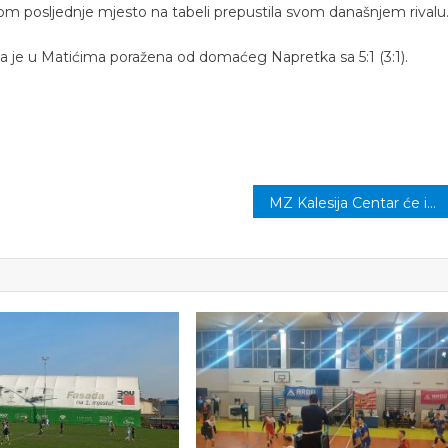
 posljednje mjesto na tabeli prepustila svom današnjem rivalu
oja je u Matićima poražena od domaćeg Napretka sa 5:1 (3:1).
MZ Kalesija Centar će imati najviše vijećnika u novom sazivu OV