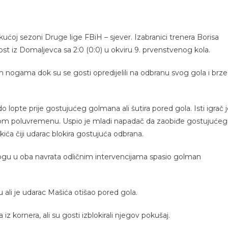
kućoj sezoni Druge lige FBiH – sjever. Izabranici trenera Borisa
t iz Domaljevca sa 2:0 (0:0) u okviru 9. prvenstvenog kola.
m nogama dok su se gosti opredijelili na odbranu svog gola i brze
do lopte prije gostujućeg golmana ali šutira pored gola. Isti igrač 
prvom poluvremenu. Uspio je mladi napadač da zaobiđe gostujućeg
ća čiji udarac blokira gostujuća odbrana.
je Slogu u oba navrata odličnim intervencijama spasio golman
 ali je udarac Mašića otišao pored gola.
 kornera, ali su gosti izblokirali njegov pokušaj.