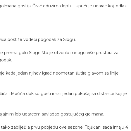
olmana gostiju Čivić oduzima loptu i upućuje udarac koji odlazi
novića postiže vodeći pogodak za Slogu.
je prema golu Sloge što je otvorilo mnogo više prostora za
godak.
enje kada jedan njihov igrač neometan šutira glavom sa linije
ća i Mašića dok su gosti imali jedan pokušaj sa distance koji je
je sjajnim lob udarcem savladao gostujućeg golmana.
a tako zabilježila prvu pobjedu ove sezone. Tojšićani sada imaju 4