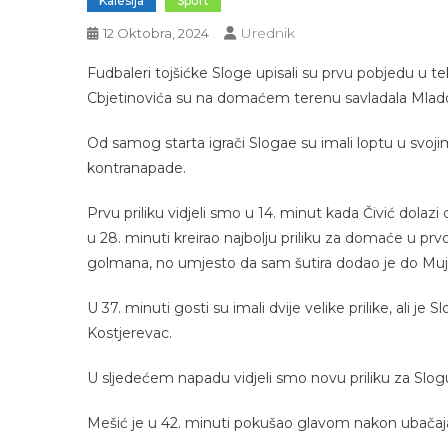
Kalesija
Sport
Urednik
12 Oktobra, 2024
Fudbaleri tojšićke Sloge upisali su prvu pobjedu u te
Cbjetinovića su na domaćem terenu savladala Mlados
Od samog starta igrači Slogae su imali loptu u svoji
kontranapade.
Prvu priliku vidjeli smo u 14. minut kada Čivić dolazi 
u 28. minuti kreirao najbolju priliku za domaće u 
golmana, no umjesto da sam šutira dodao je do Mujki
U 37. minuti gosti su imali dvije velike prilike, ali 
Kostjerevac.
U sljedećem napadu vidjeli smo novu priliku za Slogu
Mešić je u 42. minuti pokušao glavom nakon ubačaja iz