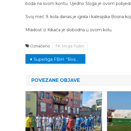
boda na svom kontu. Ujedno Sloga je ovom pobjedom
Svoj meč 9. kola danas je igrala i kalesijska Bosna k
Mladost iz Kikača je slobodna u ovom kolu.
Označeno
FK Sloga Tojšići
Navigacija
Superliga FBiH: “Bosna” dočekuje “Smeč-DN” u susretu 3. kola
članaka
POVEZANE OBJAVE