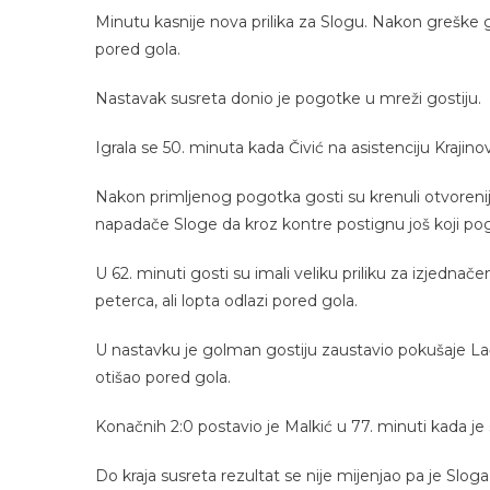
Minutu kasnije nova prilika za Slogu. Nakon greške g
pored gola.
Nastavak susreta donio je pogotke u mreži gostiju.
Igrala se 50. minuta kada Čivić na asistenciju Kraji
Nakon primljenog pogotka gosti su krenuli otvoreni
napadače Sloge da kroz kontre postignu još koji po
U 62. minuti gosti su imali veliku priliku za izjednač
peterca, ali lopta odlazi pored gola.
U nastavku je golman gostiju zaustavio pokušaje Lači
otišao pored gola.
Konačnih 2:0 postavio je Malkić u 77. minuti kada 
Do kraja susreta rezultat se nije mijenjao pa je Slog