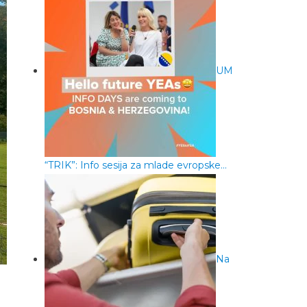
UM
“TRIK”: Info sesija za mlade evropske…
Na