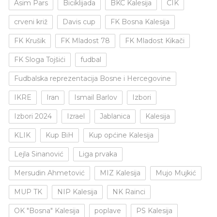
Asim Pars
Biciklijada
BKC Kalesija
CIK
crveni križ
Davis cup
FK Bosna Kalesija
FK Krušik
FK Mladost 78
FK Mladost Kikači
FK Sloga Tojšići
fudbal
Fudbalska reprezentacija Bosne i Hercegovine
IKRE
Iran
Ismail Barlov
Izbori
Izbori 2024
Izrael
Jablanica
Kalesija
KLIK
Kup BiH
Kup općine Kalesija
Lejla Sinanović
Liga prvaka
Mersudin Ahmetović
MIZ Kalesija
Mujo Mujkić
MUP TK
NIP Kalesija
NK Rainci
OK "Bosna" Kalesija
poplave
PS Kalesija