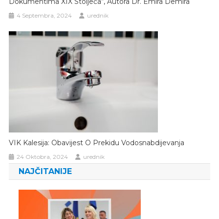
Dokumentima XIX Stoljeća“, Autora Dr. Emira Demira
4 Septembra, 2024
urednik
VIK Kalesija: Obavijest O Prekidu Vodosnabdijevanja
24 Oktobra, 2024
urednik
NAJČITANIJE