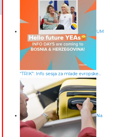
UM
“TRIK”: Info sesija za mlade evropske…
Na