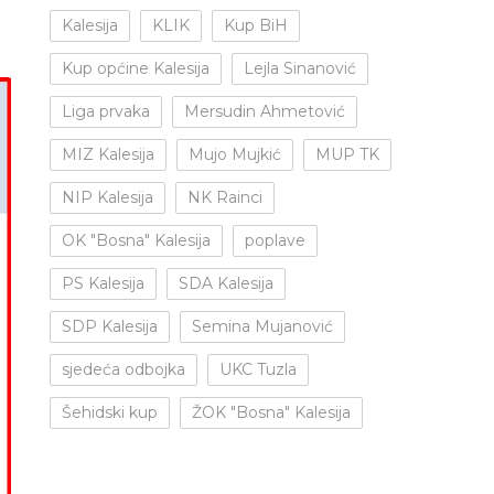
a
Kalesija
KLIK
Kup BiH
Kup općine Kalesija
Lejla Sinanović
Liga prvaka
Mersudin Ahmetović
MIZ Kalesija
Mujo Mujkić
MUP TK
NIP Kalesija
NK Rainci
OK "Bosna" Kalesija
poplave
PS Kalesija
SDA Kalesija
SDP Kalesija
Semina Mujanović
sjedeća odbojka
UKC Tuzla
Šehidski kup
ŽOK "Bosna" Kalesija