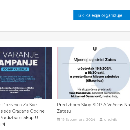
BK Kalesija organizuje 4. Kalesijsku biciklijadu
a: Pozivnica Za Sve
Predizborni Skup SDP-A Večeras N
sleće Građane Općine
Zatesu
 Predizborni Skup U
19 Septembra, 2024
urednik
joj