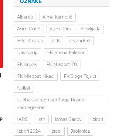
OZNAKE
Albanija
Alma Kamerić
Asim Gutić
Asim Pars
Biciklijada
BKC Kalesija
CIK
crveni križ
Davis cup
FK Bosna Kalesija
FK Krušik
FK Mladost 78
U
FK Mladost Kikači
FK Sloga Tojšići
fudbal
Fudbalska reprezentacija Bosne i
Hercegovine
p
IKRE
Iran
Ismail Barlov
Izbori
Izbori 2024
Izrael
Jablanica