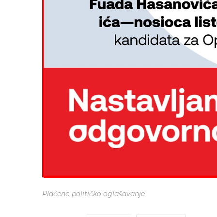
Plaćeno političko oglašavanje