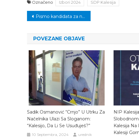
Označeno
Izbori 2024
SDP Kalesija
Navigacija
Pismo kandidata za načelnika Kalesije: Vi ste na potezu, odlučujete u kojem smjeru idemo nakon Izbora
članaka
POVEZANE OBJAVE
Sadik Osmanović “Crnjo” U Utrku Za
NIP Kalesij
Načelnika Ulazi Sa Sloganom:
Slobodnomi
“Kalesijo, Da Li Se Usuđuješ?”
Kalesija Na
Kalesiji Gorn
10 Septembra, 2024
urednik