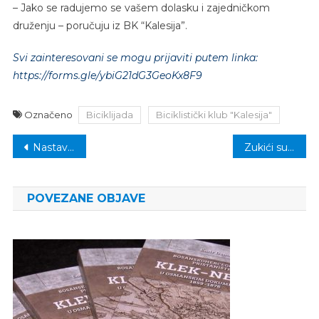
– Jako se radujemo se vašem dolasku i zajedničkom
druženju – poručuju iz BK “Kalesija”.
Svi zainteresovani se mogu prijaviti putem linka:
https://forms.gle/ybiG21dG3GeoKx8F9
Označeno
Biciklijada
Biciklistički klub "Kalesija"
Navigacija
Nastavljamo odgovorno: Večeras predizborni skup SDP-a u Bulatovcima
Zukići su odlučili da je SDA izbor naroda
članaka
POVEZANE OBJAVE