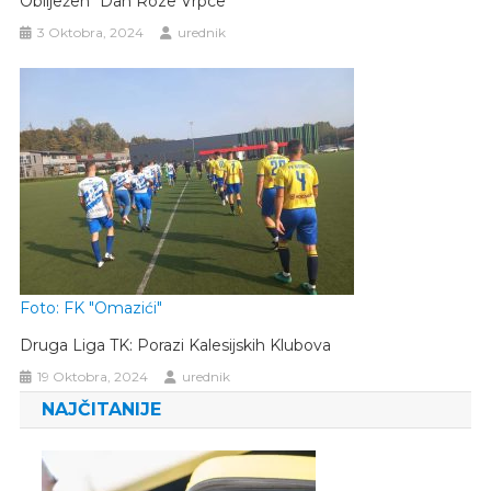
Obilježen “Dan Roze Vrpce”
3 Oktobra, 2024
urednik
Foto: FK "Omazići"
Druga Liga TK: Porazi Kalesijskih Klubova
19 Oktobra, 2024
urednik
NAJČITANIJE