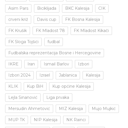
Asim Pars
Biciklijada
BKC Kalesija
CIK
crveni križ
Davis cup
FK Bosna Kalesija
FK Krušik
FK Mladost 78
FK Mladost Kikači
FK Sloga Tojšići
fudbal
Fudbalska reprezentacija Bosne i Hercegovine
IKRE
Iran
Ismail Barlov
Izbori
Izbori 2024
Izrael
Jablanica
Kalesija
KLIK
Kup BiH
Kup općine Kalesija
Lejla Sinanović
Liga prvaka
Mersudin Ahmetović
MIZ Kalesija
Mujo Mujkić
MUP TK
NIP Kalesija
NK Rainci